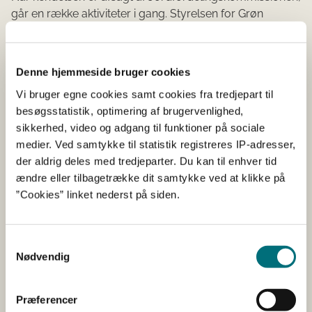
går en række aktiviteter i gang. Styrelsen for Grøn
Arealomlægning og Vandmiljøs berigtigere sørger for:
At jordfordelingskendelsen tinglyses som en
Denne hjemmeside bruger cookies
servitut på alle deltagende ejendomme.
Vi bruger egne cookies samt cookies fra tredjepart til
At udbetale salgssummer til lodsejerne.
besøgsstatistik, optimering af brugervenlighed,
At høre panthavere om de ønsker ekstraordinært
sikkerhed, video og adgang til funktioner på sociale
afdrag på gælden, eller om der kan udbetales
medier. Ved samtykke til statistik registreres IP-adresser,
direkte til lodsejeren.
der aldrig deles med tredjeparter. Du kan til enhver tid
At sætte en landinspektør i gang med det
ændre eller tilbagetrække dit samtykke ved at klikke på
matrikulære arbejde.
”Cookies” linket nederst på siden.
At alle registreringer sker i Geodatastyrelsen.
At sagen sendes til endelig notering og aflyse
Samtykkevalg
servitut om jordfordeling ved Tinglysningsretten.
Nødvendig
Præferencer
Lovstof