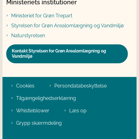
Ministeriets institutioner
Ministeriet for Grøn Trepart
Styrelsen for Grøn Arealomlægning og Vandmiljø
Naturstyrelsen
Kontakt Styrelsen for Grøn Arealomlægning og
Vandmiljø
Cookies
Persondatabeskyttelse
Tilgængelighedserklæring
Whistleblower
Læs op
Grypp skærmdeling