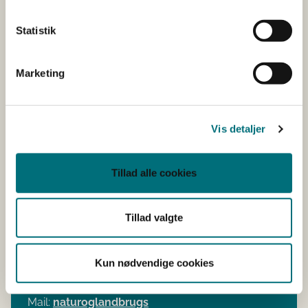
Bekendtgørelse af lov om jordfordeling og
Statistik
offentligt køb og salg af fast ejendom til
jordbrugsmæssige formål m.m.
Marketing
(jordfordelingsloven) (LBK nr. 1051 af
10/07/2023)
Bekendtgørelse om jordfordeling (BEK nr. 1270
Vis detaljer
af 01/11/2023)
Behandling af personoplysninger i jordfordeling
(GDPR)
Tillad alle cookies
Tillad valgte
Kontakt
Kun nødvendige cookies
Natur- & Landbrugsudvikling
Tlf: 33 95 80 00
Mail:
naturoglandbrugs