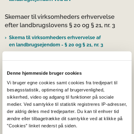
Skemaer til virksomheders erhvervelse
efter landbrugslovens § 20 og § 21, nr. 3
Skema til virksomheders erhvervelse af
en landbrugsejendom - § 20 og § 21, nr. 3
Denne hjemmeside bruger cookies
Fold alle ud
Vi bruger egne cookies samt cookies fra tredjepart til
besøgsstatistik, optimering af brugervenlighed,
Virksomheders erhvervelse af en
sikkerhed, video og adgang til funktioner på sociale
landbrugsejendom efter § 21, nr. 1, 2 og 4
medier. Ved samtykke til statistik registreres IP-adresser,
der aldrig deles med tredjeparter. Du kan til enhver tid
Virksomhedsomdannelse, fusion eller
ændre eller tilbagetrække dit samtykke ved at klikke på
lignende
”Cookies” linket nederst på siden.