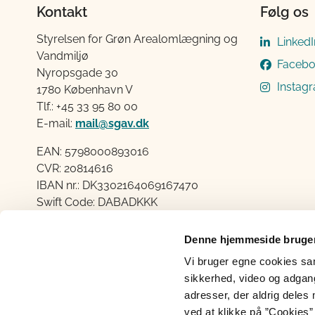
Kontakt
Følg os
Styrelsen for Grøn Arealomlægning og
LinkedI
Vandmiljø
Faceb
Nyropsgade 30
Instag
1780 København V
Tlf.: +45 33 95 80 00
E-mail:
mail@sgav.dk
EAN: 5798000893016
CVR: 20814616
IBAN nr.: DK3302164069167470
Swift Code: DABADKKK
Elektronisk fakturering
Denne hjemmeside bruger
Åben:
Vi bruger egne cookies samt
Mandag – Torsdag fra 08.30 – 15.00
sikkerhed, video og adgang 
Fredag fra 08.30 – 14.00
adresser, der aldrig deles 
ved at klikke på ”Cookies” 