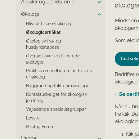
Arealer og ejendomme
økologer
Økologi
Mindst én 
Bliv certificeret økolog
økologern
Økologicertifikat
Som økolog 
Økologisk frø- og
husdyrdatabase
Oversigt over certificerede
Tast selv
økologer
Praktisk om indberetning hvis du
Bedrifter 
er økolog
økologicer
Baggrund og fakta om økologi
Se certi
Kontaktudvalget for økologisk
jordbrug
Når du bru
Vejledende specialistgrupper
tre klik. D
Lovstof
økologicert
ØkologiForum
Klik p
Handel