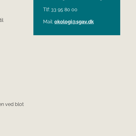
Tlf: 33 95 80 00
il
Mail:
okologi@sgav.dk
en ved blot