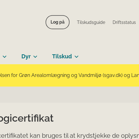
Log på
Tilskudsguide
Driftsstatus
Dyr
Tilskud
lsen for Grøn Arealomlægning og Vandmiljø (sgav.dk) og Landb
gicertifikat
ertifikatet kan bruges til at krydstjekke de oplys