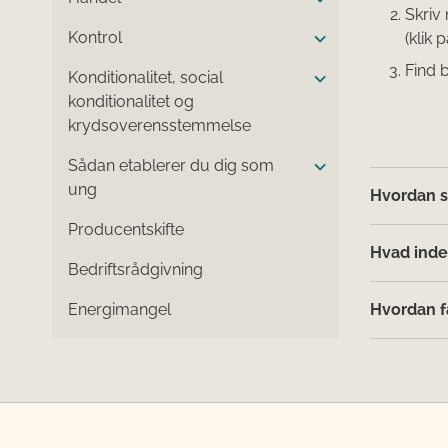
Skriv
Kontrol
(klik 
Find b
Konditionalitet, social
konditionalitet og
krydsoverensstemmelse
Sådan etablerer du dig som
ung
Hvordan sø
Producentskifte
Hvad inde
Bedriftsrådgivning
Energimangel
Hvordan få