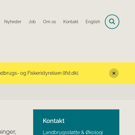
Nyheder
Job
Om os
Kontakt
English
rugs- og Fiskeristyrelsen (lfst.dk).
Kontakt
ninger,
Landbrugsstøtte & Økologi