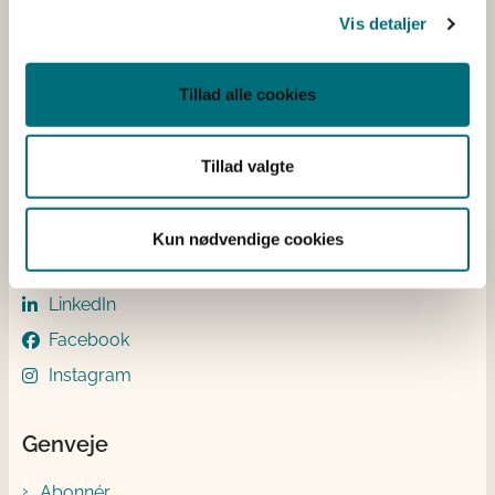
CVR: 20814616
Vis detaljer
IBAN nr.: DK3302164069167470
Swift Code: DABADKKK
Tillad alle cookies
Elektronisk fakturering
Åben:
Mandag – Torsdag fra 08.30 – 15.00
Tillad valgte
Fredag fra 08.30 – 14.00
Kun nødvendige cookies
Følg os
LinkedIn
Facebook
Instagram
Genveje
Abonnér