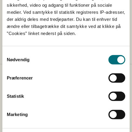
sikkerhed, video og adgang til funktioner på sociale
medier. Ved samtykke til statistik registreres IP-adresser,
der aldrig deles med tredjeparter. Du kan til enhver tid
Aktindsigt
ændre eller tilbagetrække dit samtykke ved at klikke på
Du kan her søge om aktindsigt i sager vedrørende
”Cookies” linket nederst på siden.
landbrugslov
Samtykkevalg
Nødvendig
Kontakt
Præferencer
Styrelsen for Grøn Arealomlægning og Vandmiljø
Nyropsgade 30
Statistik
1780 København V
Tlf.: +45 33 95 80 00
Marketing
E-mail:
mail@sgav.dk
EAN: 5798000893016