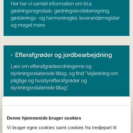
Her har vi samlet information om bl.a.
gødningsregnskab, gødningskvoteberegning,
gødsknings- og harmoniregler, leverandørregister
og meget mere.
Efterafgrøder og jordbearbejdning
Læs om efterafgrødeordningerne og
dyrkningsrelaterede tiltag, og find "Vejledning om
pligtige og husdyrefterafgrøder og
dyrkningsrelaterede tiltag".
Økologiske frø
Denne hjemmeside bruger cookies
Vi bruger egne cookies samt cookies fra tredjepart til
Læs om de økologiske frødatabaser, de danske