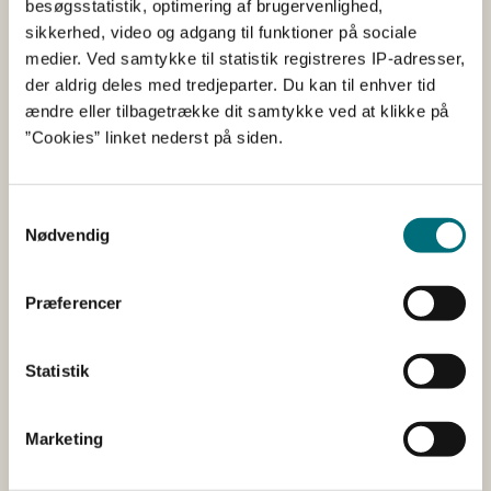
besøgsstatistik, optimering af brugervenlighed,
rapporter om tilladelser til ikke-økologisk
sikkerhed, video og adgang til funktioner på sociale
planteformeringsmateriale og Styrelsen for Grøn
medier. Ved samtykke til statistik registreres IP-adresser,
Arealomlægning og Vandmiljøs registrering af
der aldrig deles med tredjeparter. Du kan til enhver tid
økologisk heterogent materiale.
ændre eller tilbagetrække dit samtykke ved at klikke på
”Cookies” linket nederst på siden.
Plantebeskyttelsesmidler
Samtykkevalg
Nødvendig
Kontrol med pesticider bliver udført af Styrelsen
for Grøn Arealomlægning og Vandmiljø på vegne
af Miljøstyrelsen.
Præferencer
Statistik
Flyvehavre
Marketing
I Danmark er det lovpligtigt at bekæmpe
flyvehavre.