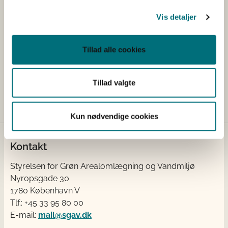
Vis detaljer
Industrihamp
Tillad alle cookies
Du skal have speciel tilladelse, hvis du vil dyrke
industrihamp i Danmark til foder, fibre, frø,
Tillad valgte
vildtafgrøde, kosmetik, fødevarer eller kosttilskud.
Kun nødvendige cookies
Kontakt
Styrelsen for Grøn Arealomlægning og Vandmiljø
Nyropsgade 30
1780 København V
Tlf.: +45 33 95 80 00
E-mail:
mail@sgav.dk