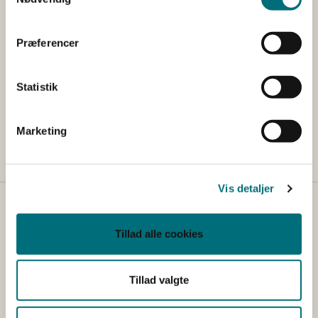
EU-regler om handel
Præferencer
Kontakt
Statistik
Eventuelle spørgsmål til ordningen kan rettes
til
licens@sgav.dk
Marketing
Vis detaljer
Kontakt
Tillad alle cookies
Styrelsen for Grøn Arealomlægning og Vandmiljø
Nyropsgade 30
1780 København V
Tillad valgte
Tlf.: +45 33 95 80 00
E-mail:
mail@sgav.dk