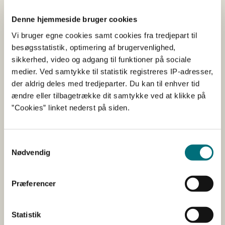
Overenstemmelsesvurderingsorganer
Denne hjemmeside bruger cookies
Vi bruger egne cookies samt cookies fra tredjepart til
besøgsstatistik, optimering af brugervenlighed,
Lovstof
sikkerhed, video og adgang til funktioner på sociale
medier. Ved samtykke til statistik registreres IP-adresser,
der aldrig deles med tredjeparter. Du kan til enhver tid
Vejledning til
ændre eller tilbagetrække dit samtykke ved at klikke på
overensstemmelsesvurderingsvurdering
”Cookies” linket nederst på siden.
efter gødningsproduktforordningen
Slides til EU-Kommisionens info-session om
Samtykkevalg
overensstemmelsesvurdering under
Nødvendig
gødningsproduktforordningen
EU-Kommissionens vejledning til
Præferencer
mærkningskrav i EU-
gødningsproduktforordning
Statistik
EU-gødningsproduktforordningen 2019/1009