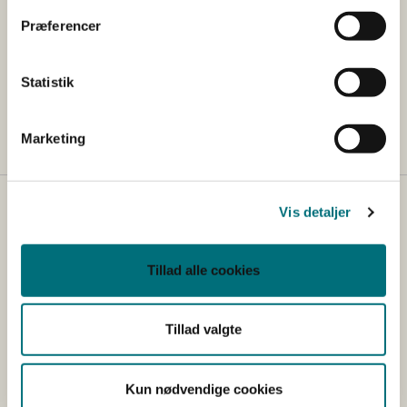
Præferencer
Kontakt
Eventuelle spørgsmål til ordningen kan rettes
Statistik
til
licens@sgav.dk
Marketing
Vis detaljer
Kontakt
Styrelsen for Grøn Arealomlægning og Vandmiljø
Tillad alle cookies
Nyropsgade 30
1780 København V
Tlf.: +45 33 95 80 00
Tillad valgte
E-mail:
mail@sgav.dk
EAN: 5798000893016
Kun nødvendige cookies
CVR: 20814616