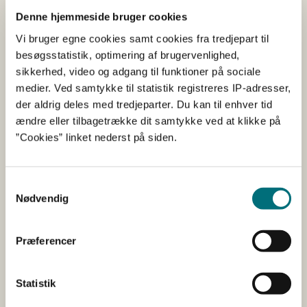
Denne hjemmeside bruger cookies
Klagefrist
Vi bruger egne cookies samt cookies fra tredjepart til
besøgsstatistik, optimering af brugervenlighed,
Din klage skal være indgivet senest 4 uger fra den dato,
sikkerhed, video og adgang til funktioner på sociale
hvor du har modtaget den afgørelse, du klager over.
medier. Ved samtykke til statistik registreres IP-adresser,
der aldrig deles med tredjeparter. Du kan til enhver tid
ændre eller tilbagetrække dit samtykke ved at klikke på
Hvis en anden klager på dine
”Cookies” linket nederst på siden.
vegne
Hvis du ønsker, at en anden person skal klage på dine
Samtykkevalg
Nødvendig
vegne, skal klagen oprettes i klageportalen med en
stillingsfuldmagt eller med et skriftligt samtykke fra dig.
Når klagen er oprettet på klageportalen, modtager du
Præferencer
en mail om, at du på klageportalen skal bekræfte, at du
lader dig repræsentere. Det skal ske inden for
klagefristen.
Statistik