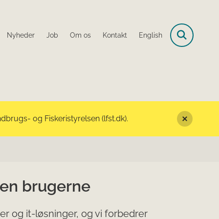
Nyheder
Job
Om os
Kontakt
English
rugs- og Fiskeristyrelsen (lfst.dk).
sen brugerne
 og it-løsninger, og vi forbedrer