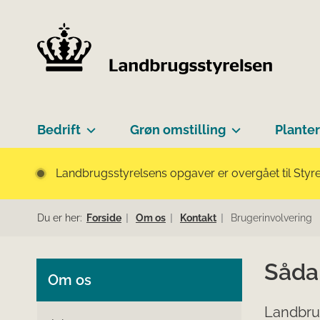
Bedrift
Grøn omstilling
Planter
Landbrugsstyrelsens opgaver er overgået til Styre
Du er her:
Forside
Om os
Kontakt
Brugerinvolvering
Såda
Om os
Landbrug