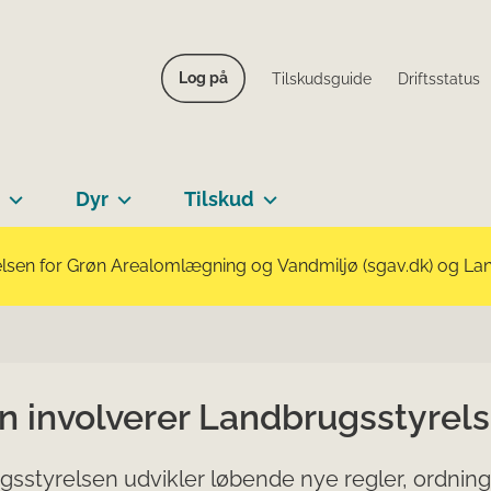
Log på
Tilskudsguide
Driftsstatus
Dyr
Tilskud
lsen for Grøn Arealomlægning og Vandmiljø (sgav.dk) og Landb
n involverer Landbrugsstyrel
sstyrelsen udvikler løbende nye regler, ordninger