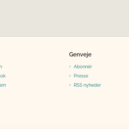
Genveje
n
Abonnér
ook
Presse
ram
RSS nyheder