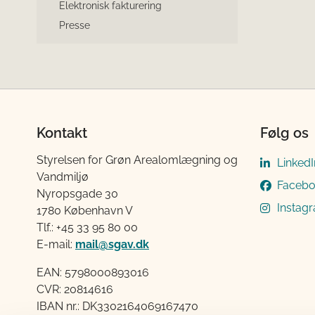
Elektronisk fakturering
Presse
Kontakt
Følg os
Styrelsen for Grøn Arealomlægning og
LinkedI
Vandmiljø
Faceb
Nyropsgade 30
Instag
1780 København V
Tlf.: +45 33 95 80 00
E-mail:
mail@sgav.dk
EAN: 5798000893016
CVR: 20814616
IBAN nr.: DK3302164069167470