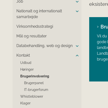
Job
eksister
Nationalt og internationalt
samarbejde
Br
Virksomhedsstrategi
Mål og resultater
Vil du
gode l
Databehandling, web og design
landbr
Landb
Kontakt
bruge
Udbud
Høringer
Brugerinvolvering
Brugerpanel
IT-brugerforum
Whistleblower
Klager