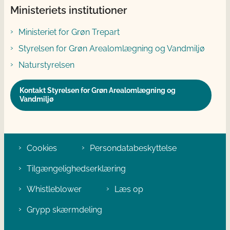
Ministeriets institutioner
Ministeriet for Grøn Trepart
Styrelsen for Grøn Arealomlægning og Vandmiljø
Naturstyrelsen
Kontakt Styrelsen for Grøn Arealomlægning og
Vandmiljø
Cookies
Persondatabeskyttelse
Tilgængelighedserklæring
Whistleblower
Læs op
Grypp skærmdeling