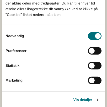
Tlf: 33 95 80 00
der aldrig deles med tredjeparter. Du kan til enhver tid
Mail:
mail@sgav.dk
ændre eller tilbagetrække dit samtykke ved at klikke på
”Cookies” linket nederst på siden.
Samtykkevalg
Nødvendig
Kontakt
Styrelsen for Grøn Arealomlægning og Vandmiljø
Præferencer
Nyropsgade 30
1780 København V
Tlf.: +45 33 95 80 00
Statistik
E-mail:
mail@sgav.dk
EAN: 5798000893016
Marketing
CVR: 20814616
IBAN nr.: DK3302164069167470
Swift Code: DABADKKK
Vis detaljer
Elektronisk fakturering