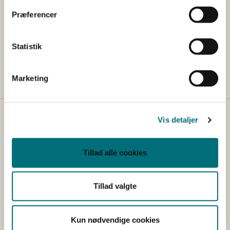
Præferencer
Kontakt
Eventuelle spørgsmål til ordningen kan rettes
Statistik
til
licens@sgav.dk
Marketing
Vis detaljer
Kontakt
Styrelsen for Grøn Arealomlægning og Vandmiljø
Tillad alle cookies
Nyropsgade 30
1780 København V
Tlf.: +45 33 95 80 00
Tillad valgte
E-mail:
mail@sgav.dk
EAN: 5798000893016
Kun nødvendige cookies
CVR: 20814616