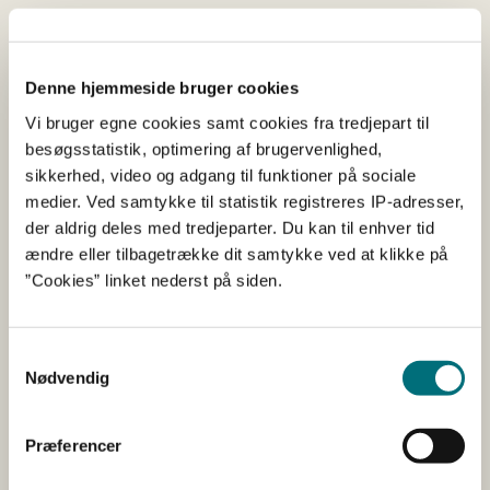
Du skal søge om multifunktionel jordfordeling ved at
udfylde det ansøgningsskema, som du finder på
Tilskudsguiden. I ansøgningen skal du også vedlægge
Denne hjemmeside bruger cookies
de obligatoriske bilag, som er nævnt i både vejledningen
Vi bruger egne cookies samt cookies fra tredjepart til
og i ansøgningsskemaet.
besøgsstatistik, optimering af brugervenlighed,
Find ansøgningsskemaet i vores tilskudsguide
sikkerhed, video og adgang til funktioner på sociale
medier. Ved samtykke til statistik registreres IP-adresser,
Du sender ansøgning og bilag via mail til
der aldrig deles med tredjeparter. Du kan til enhver tid
naturoglandbrugsudvikling@lbst.dk
senest 31. oktober
ændre eller tilbagetrække dit samtykke ved at klikke på
2022.
”Cookies” linket nederst på siden.
Multifunktionel jordfordeling er i
Samtykkevalg
gang rundt om i landet
Nødvendig
Der har indtil videre været fem ansøgningsrunder, hvor
Præferencer
ni projekter har fået endeligt samtykke til en
multifunktionel jordfordeling, og fire projekter har