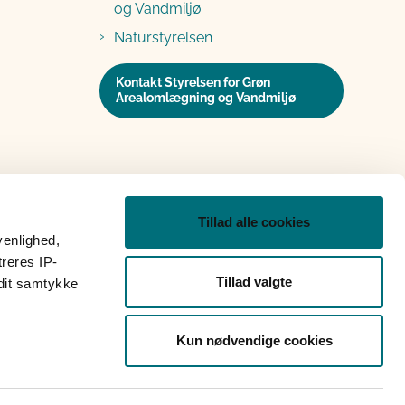
og Vandmiljø
Naturstyrelsen
Kontakt Styrelsen for Grøn
Arealomlægning og Vandmiljø
Tillad alle cookies
venlighed,
treres IP-
Tillad valgte
 dit samtykke
Kun nødvendige cookies
op
Grypp skærmdeling