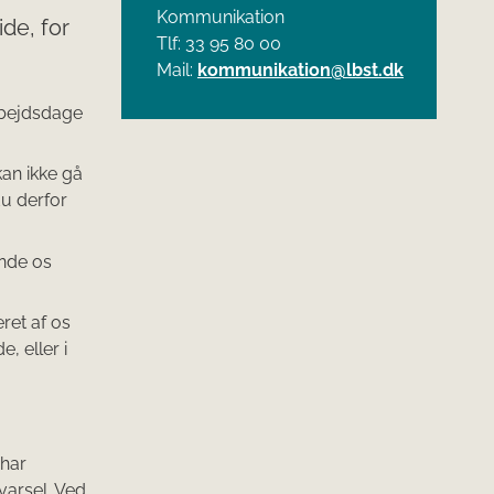
Kommunikation
de, for
Tlf: 33 95 80 00
Mail:
kommunikation@lbst.dk
rbejdsdage
an ikke gå
du derfor
ende os
ret af os
, eller i
 har
varsel. Ved