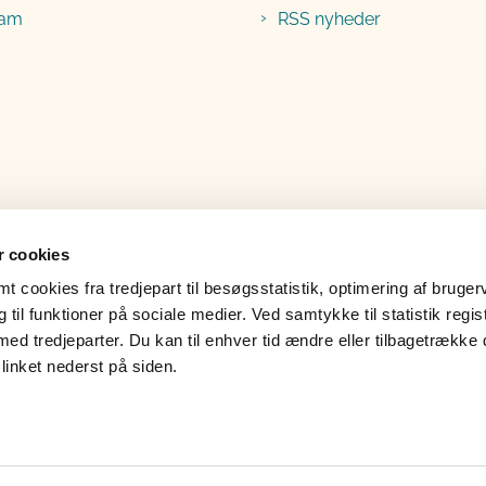
ram
RSS nyheder
 cookies
 cookies fra tredjepart til besøgsstatistik, optimering af bruger
til funktioner på sociale medier. Ved samtykke til statistik regis
med tredjeparter. Du kan til enhver tid ændre eller tilbagetrække
linket nederst på siden.
lgængelighedserklæring
Whistleblower
Læs 