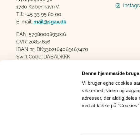
Instag
1780 København V
Tlf.: +45 33 95 80 00
E-mail:
mail@sgav.dk
EAN: 5798000893016
CVR: 20814616
IBAN nr.: DK3302164069167470
Swift Code: DABADKKK
Elektronisk fakturering
Denne hjemmeside bruger
Åben:
Vi bruger egne cookies samt
Mandag – Torsdag fra 08.30 – 15.00
sikkerhed, video og adgang 
Fredag fra 08.30 – 14.00
adresser, der aldrig deles 
ved at klikke på ”Cookies” 
Cookies
Persondatabeskyttelse
Ti