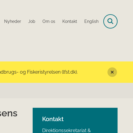
Nyheder
Job
Om os
Kontakt
English
rugs- og Fiskeristyrelsen (lfst.dk).
sens
Kontakt
Direktionssekretariat &