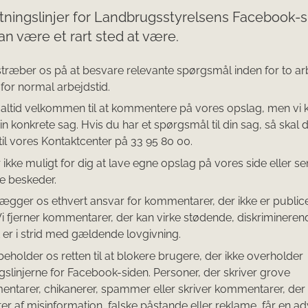
etningslinjer for Landbrugsstyrelsens Facebook-si
an være et rart sted at være.
stræber os på at besvare relevante spørgsmål inden for to a
 for normal arbejdstid.
 altid velkommen til at kommentere på vores opslag, men vi k
din konkrete sag. Hvis du har et spørgsmål til din sag, så skal 
 til vores Kontaktcenter på 33 95 80 00.
r ikke muligt for dig at lave egne opslag på vores side eller s
te beskeder.
alægger os ethvert ansvar for kommentarer, der ikke er publice
Vi fjerner kommentarer, der kan virke stødende, diskriminerende
t er i strid med gældende lovgivning.
beholder os retten til at blokere brugere, der ikke overholder
ngslinjerne for Facebook-siden. Personer, der skriver grove
ntarer, chikanerer, spammer eller skriver kommentarer, der
ter af misinformation, falske påstande eller reklame, får en ad