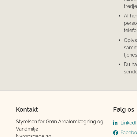
tredj
Af he
perso
telef
Oplys
samme
tjene
Du ha
sende
Kontakt
Følg os
Styrelsen for Grøn Arealomlægning og
LinkedI
Vandmiljø
Faceb
Nyropsgade 30