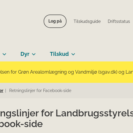
Log på
Tilskudsguide
Driftsstatus
Dyr
Tilskud
lsen for Grøn Arealomlægning og Vandmiljø (sgav.dk) og Landb
er
Retningslinjer for Facebook-side
ngslinjer for Landbrugsstyrel
book-side