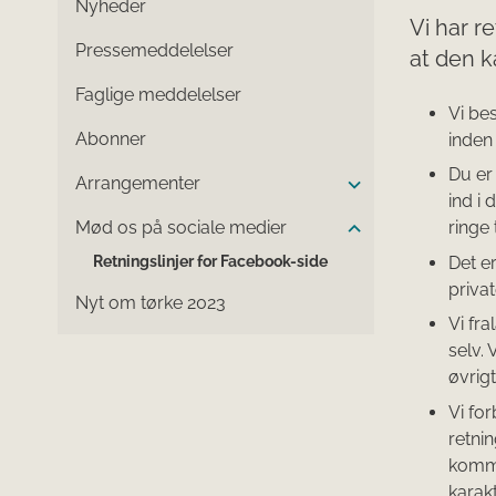
Nyheder
Vi har r
Pressemeddelelser
at den k
Faglige meddelelser
Vi be
Abonner
inden
Du er
Arrangementer
ind i 
Mød os på sociale medier
ringe
Retningslinjer for Facebook-side
Det e
priva
Nyt om tørke 2023
Vi fr
selv. 
øvrig
Vi for
retni
komme
karak