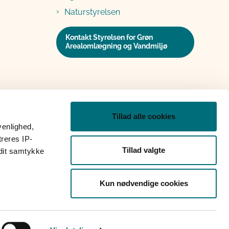
Naturstyrelsen
Kontakt Styrelsen for Grøn
Arealomlægning og Vandmiljø
Tillad alle cookies
venlighed,
treres IP-
Tillad valgte
 dit samtykke
Kun nødvendige cookies
op
Grypp skærmdeling