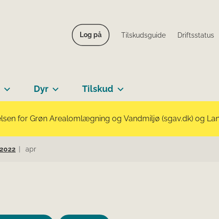
Log på
Tilskudsguide
Driftsstatus
Dyr
Tilskud
lsen for Grøn Arealomlægning og Vandmiljø (sgav.dk) og Landb
2022
apr