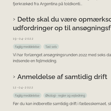
fjerkrækød fra Argentina på toldkonti...
Dette skal du være opmærkso
udfordringer op til ansøgningsf
19-04-2022
Faglig meddelelse
Tast selv
Vi har forlænget ansøgningsrunden 2022 med seks dage t
indsende en fejlmelding.
Anmeldelse af samtidig drift
12-04-2022
Faglig meddelelse
Økologi - regler og vejledning
Før du kan indberette samtidig drift i fællesskemaet, s