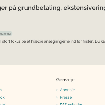
er på grundbetaling, ekstensiveri
egulering
stort fokus på at hjælpe ansøgningerne ind før fristen. Du ka
Genveje
n
Abonnér
ook
Presse
ram
RSS nyheder