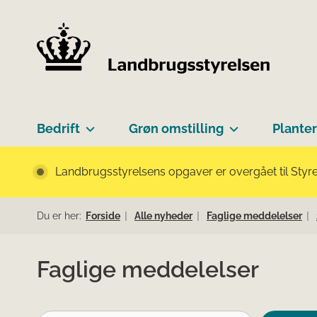
Bedrift
Grøn omstilling
Planter
Landbrugsstyrelsens opgaver er overgået til Styre
Du er her:
Forside
Alle nyheder
Faglige meddelelser
Faglige meddelelser