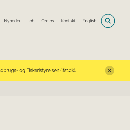
Nyheder
Job
Om os
Kontakt
English
rugs- og Fiskeristyrelsen (lfst.dk).