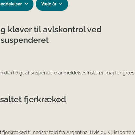
meddelelser
g kløver til avlskontrol ved
t suspenderet
dlertidigt at suspendere anmeldelsesfristen 1. maj for græs 
saltet fjerkrækød
t fjerkrækød til nedsat told fra Argentina. Hvis du vil importer