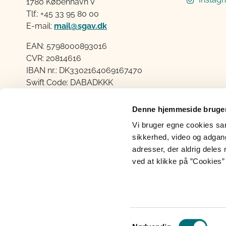
1780 København V
Tlf.: +45 33 95 80 00
E-mail:
mail@sgav.dk
EAN: 5798000893016
CVR: 20814616
IBAN nr.: DK3302164069167470
Swift Code: DABADKKK
Elektronisk fakturering
Denne hjemmeside bruger
Åben:
Vi bruger egne cookies samt
Mandag – Torsdag fra 08.30 – 15.00
sikkerhed, video og adgang 
Fredag fra 08.30 – 14.00
adresser, der aldrig deles 
ved at klikke på ”Cookies” 
Cookies
Persondatabeskyttelse
Ti
Samtykkevalg