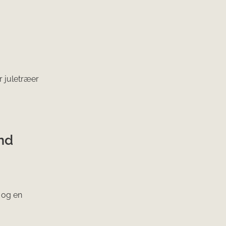
r juletræer
and
 og en