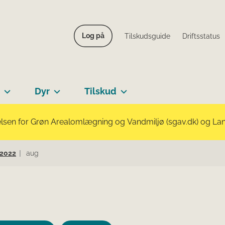
Log på
Tilskudsguide
Driftsstatus
Dyr
Tilskud
lsen for Grøn Arealomlægning og Vandmiljø (sgav.dk) og Landb
2022
aug