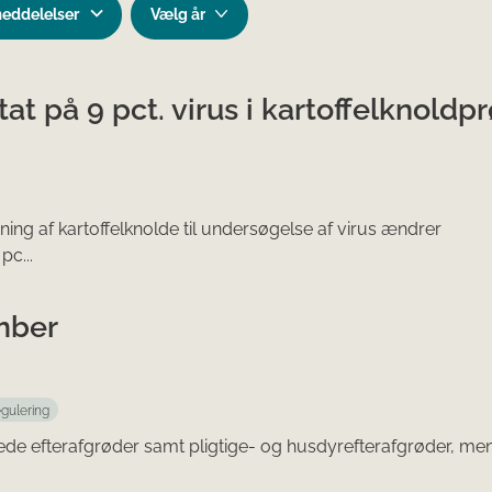
meddelelser
at på 9 pct. virus i kartoffelknoldp
g af kartoffelknolde til undersøgelse af virus ændrer
pc...
mber
egulering
tede efterafgrøder samt pligtige- og husdyrefterafgrøder, men