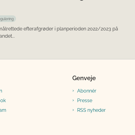
egulering
målrettede efterafgrøder i planperioden 2022/2023 på
ndet...
Genveje
n
Abonnér
ook
Presse
ram
RSS nyheder