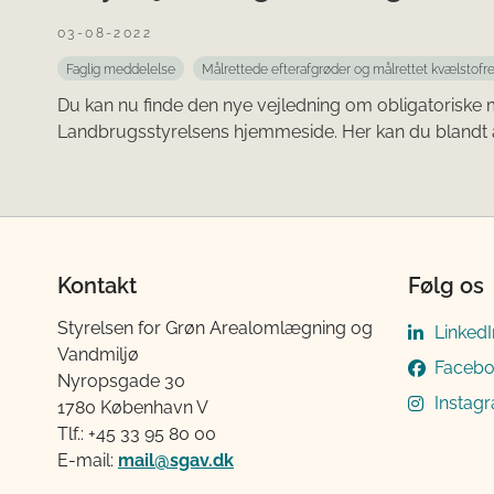
03-08-2022
Faglig meddelelse
Målrettede efterafgrøder og målrettet kvælstofr
Du kan nu finde den nye vejledning om obligatoriske 
Landbrugsstyrelsens hjemmeside. Her kan du blandt a
Kontakt
Følg os
Styrelsen for Grøn Arealomlægning og
LinkedI
Vandmiljø
Faceb
Nyropsgade 30
Instag
1780 København V
Tlf.: +45 33 95 80 00
E-mail:
mail@sgav.dk