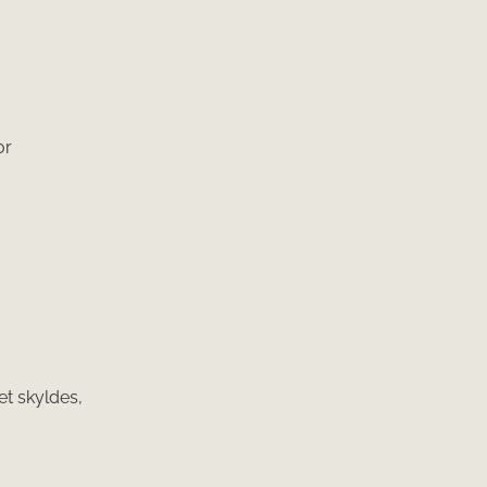
or
et skyldes,