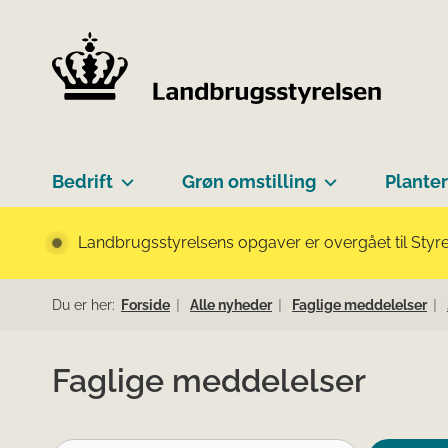
Bedrift
Grøn omstilling
Planter
Landbrugsstyrelsens opgaver er overgået til Styre
Du er her:
Forside
Alle nyheder
Faglige meddelelser
Faglige meddelelser