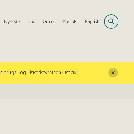
Nyheder
Job
Om os
Kontakt
English
rugs- og Fiskeristyrelsen (lfst.dk).