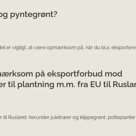
 og pyntegrønt?
et er vigtigt, at være opmærksom på, når du bl.a. eksportere
pmærksom på eksportforbud mod
r til plantning m.m. fra EU til Rusl
r til Rusland, herunder juletræer og klippegrønt, potteplanter