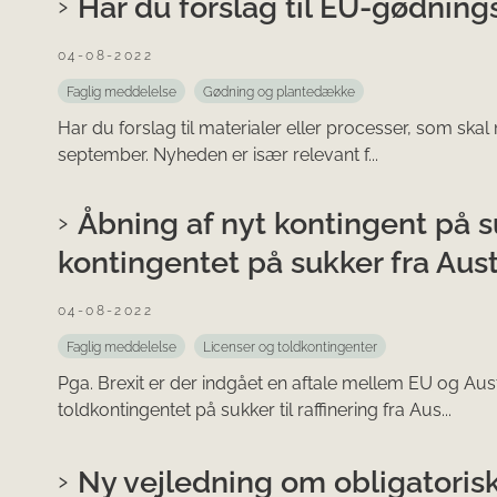
Har du forslag til EU-gødnin
04-08-2022
Faglig meddelelse
Gødning og plantedække
Har du forslag til materialer eller processer, som skal
september. Nyheden er især relevant f...
Åbning af nyt kontingent på s
kontingentet på sukker fra Aust
04-08-2022
Faglig meddelelse
Licenser og toldkontingenter
Pga. Brexit er der indgået en aftale mellem EU og Au
toldkontingentet på sukker til raffinering fra Aus...
Ny vejledning om obligatoris