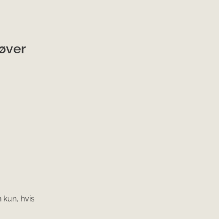
røver
 kun, hvis