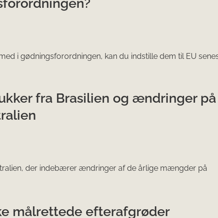
gsforordningen?
 med i gødningsforordningen, kan du indstille dem til EU senes
ukker fra Brasilien og ændringer på
ralien
stralien, der indebærer ændringer af de årlige mængder på
ke målrettede efterafgrøder