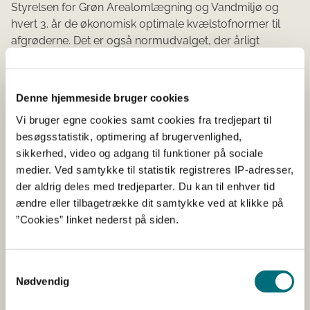
Styrelsen for Grøn Arealomlægning og Vandmiljø og
hvert 3. år de økonomisk optimale kvælstofnormer til
afgrøderne. Det er også normudvalget, der årligt
indstiller kvælstofprognosen.
Kvælstofprognosen
Denne hjemmeside bruger cookies
Vi bruger egne cookies samt cookies fra tredjepart til
Fold alle ud
besøgsstatistik, optimering af brugervenlighed,
sikkerhed, video og adgang til funktioner på sociale
medier. Ved samtykke til statistik registreres IP-adresser,
Normudvalgets sammensætning
der aldrig deles med tredjeparter. Du kan til enhver tid
ændre eller tilbagetrække dit samtykke ved at klikke på
Arbejdsgrupper under Normudvalget
”Cookies” linket nederst på siden.
Indstillede normer
Samtykkevalg
Nødvendig