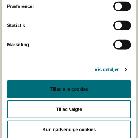
Kontakt
Præferencer
Team økologi
Tlf: 33 95 80 00
Statistik
Mail:
okologi@sgav.dk
Marketing
Kontakt
Vis detaljer
Styrelsen for Grøn Arealomlægning og Vandmiljø
Nyropsgade 30
Tillad alle cookies
1780 København V
Tlf.: +45 33 95 80 00
Tillad valgte
E-mail:
mail@sgav.dk
EAN: 5798000893016
Kun nødvendige cookies
CVR: 20814616
IBAN nr.: DK3302164069167470