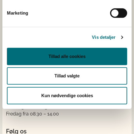
Kontakt
Marketing
Styrelsen for Grøn Arealomlægning og Vandmiljø
Nyropsgade 30
1780 København V
Vis detaljer
Tlf.: +45 33 95 80 00
E-mail:
mail@sgav.dk
Tillad alle cookies
EAN: 5798000893016
CVR: 20814616
IBAN nr.: DK3302164069167470
Tillad valgte
Swift Code: DABADKKK
Elektronisk fakturering
Kun nødvendige cookies
Åben:
Mandag – Torsdag fra 08.30 – 15.00
Fredag fra 08.30 – 14.00
Følg os