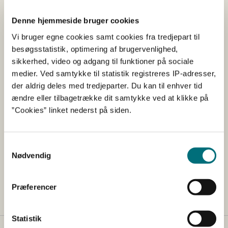
Lovstof
Denne hjemmeside bruger cookies
Bekendtgørelse om jordbrugets anvendelse af
Vi bruger egne cookies samt cookies fra tredjepart til
gødning i planperioden 2024/2025
besøgsstatistik, optimering af brugervenlighed,
sikkerhed, video og adgang til funktioner på sociale
Vejledning om gødsknings- og harmoniregler
medier. Ved samtykke til statistik registreres IP-adresser,
2023/2024
der aldrig deles med tredjeparter. Du kan til enhver tid
ændre eller tilbagetrække dit samtykke ved at klikke på
”Cookies” linket nederst på siden.
Kontakt
Samtykkevalg
Team økologi
Nødvendig
Tlf: 33 95 80 00
Mail:
okologi@sgav.dk
Præferencer
Statistik