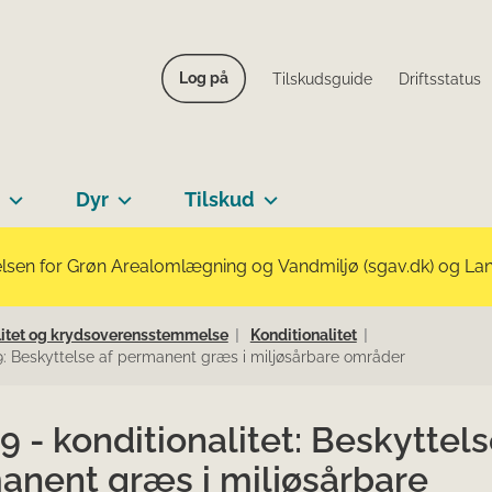
Log på
Tilskudsguide
Driftsstatus
Dyr
Tilskud
lsen for Grøn Arealomlægning og Vandmiljø (sgav.dk) og Landb
nalitet og krydsoverensstemmelse
Konditionalitet
: Beskyttelse af permanent græs i miljøsårbare områder
 - konditionalitet: Beskyttels
anent græs i miljøsårbare