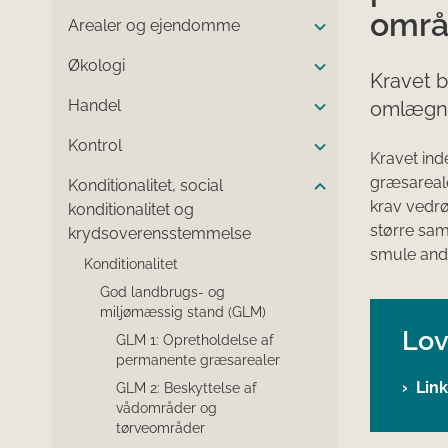
områ
Arealer og ejendomme
Økologi
Kravet b
Handel
omlægnin
Kontrol
Kravet in
græsareale
Konditionalitet, social
krav vedr
konditionalitet og
større sam
krydsoverensstemmelse
smule ande
Konditionalitet
God landbrugs- og
miljømæssig stand (GLM)
Lov
GLM 1: Opretholdelse af
permanente græsarealer
Link
GLM 2: Beskyttelse af
vådområder og
tørveområder