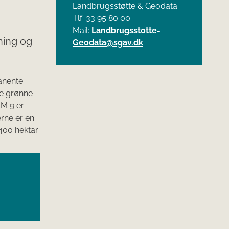
Landbrugsstøtte & Geodata
Tlf: 33 95 80 00
Mail:
Landbrugsstotte-
ning og
Geodata@sgav.dk
anente
re grønne
M 9 er
rne er en
400 hektar