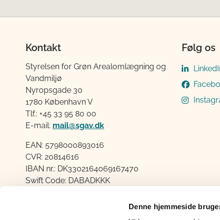
Kontakt
Følg os
Styrelsen for Grøn Arealomlægning og
LinkedI
Vandmiljø
Faceb
Nyropsgade 30
Instag
1780 København V
Tlf.: +45 33 95 80 00
E-mail:
mail@sgav.dk
EAN: 5798000893016
CVR: 20814616
IBAN nr.: DK3302164069167470
Swift Code: DABADKKK
Elektronisk fakturering
Denne hjemmeside bruger
Åben: