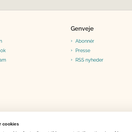
Genveje
n
Abonnér
ook
Presse
ram
RSS nyheder
 cookies