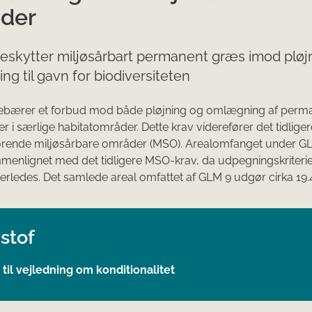
der
eskytter miljøsårbart permanent græs imod pløj
g til gavn for biodiversiteten
debærer et forbud mod både pløjning og omlægning af perm
r i særlige habitatområder. Dette krav viderefører det tidlige
ørende miljøsårbare områder (MSO). Arealomfanget under GL
menlignet med det tidligere MSO-krav, da udpegningskriterie
rledes. Det samlede areal omfattet af GLM 9 udgør cirka 19.
stof
 til vejledning om konditionalitet