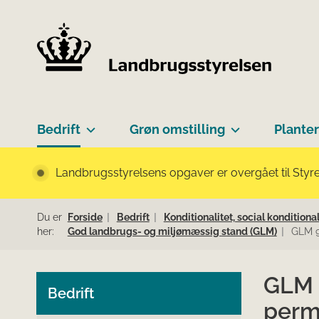
Bedrift
Grøn omstilling
Planter
Landbrugsstyrelsens opgaver er overgået til Styre
Du er
Forside
Bedrift
Konditionalitet, social konditio
her:
God landbrugs- og miljømæssig stand (GLM)
GLM 9
GLM 9
Bedrift
perm