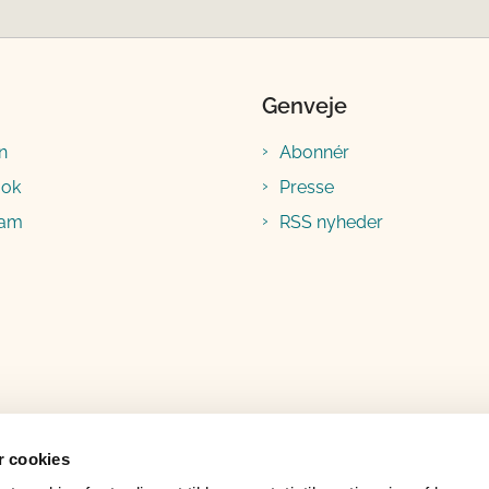
Genveje
n
Abonnér
ook
Presse
ram
RSS nyheder
 cookies