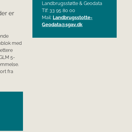
Landbrugsstøtte & Geodata
Tlf: 33 95 80 00
der er
Mail:
Landbrugsstotte-
Geodata@sgav.dk
gende
rkblok med
ettere
 GLM 5-
temmelse.
rt fra