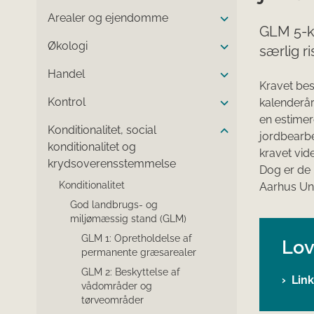
Arealer og ejendomme
GLM 5-kr
Økologi
særlig ri
Handel
Kravet best
Kontrol
kalenderå
en estimer
Konditionalitet, social
jordbearb
konditionalitet og
kravet vid
krydsoverensstemmelse
Dog er de 
Konditionalitet
Aarhus Uni
God landbrugs- og
miljømæssig stand (GLM)
GLM 1: Opretholdelse af
Lov
permanente græsarealer
GLM 2: Beskyttelse af
Link
vådområder og
tørveområder