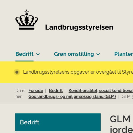
Bedrift
Grøn omstilling
Planter
Landbrugsstyrelsens opgaver er overgået til Styre
Du er
Forside
Bedrift
Konditionalitet, social konditio
her:
God landbrugs- og miljømæssig stand (GLM)
GLM 5
GLM 5
Bedrift
jord