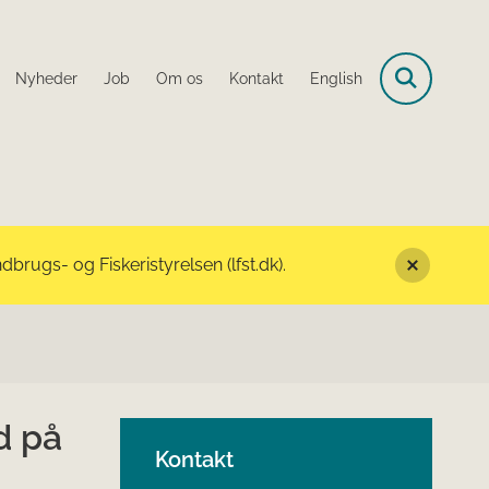
Nyheder
Job
Om os
Kontakt
English
rugs- og Fiskeristyrelsen (lfst.dk).
d på
Kontakt