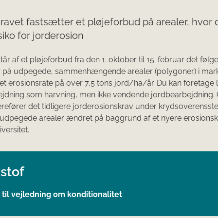
avet fastsætter et pløjeforbud på arealer, hvor 
siko for jorderosion
år af et pløjeforbud fra den 1. oktober til 15. februar det føl
r på udpegede, sammenhængende arealer (polygoner) i ma
et erosionsrate på over 7,5 tons jord/ha/år. Du kan foretage l
ejdning som harvning, men ikke vendende jordbearbejdning.
erefører det tidligere jorderosionskrav under krydsoverenss
udpegede arealer ændret på baggrund af et nyere erosionsko
versitet.
stof
 til vejledning om konditionalitet