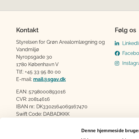
Kontakt
Følg os
Styrelsen for Grøn Arealomlægning og
LinkedI
Vandmiljø
Faceb
Nyropsgade 30
Instag
1780 København V
Tlf.: +45 33 95 80 00
E-mail:
mail@sgav.dk
EAN: 5798000893016
CVR: 20814616
IBAN nr.: DK3302164069167470
Swift Code: DABADKKK
Elektronisk fakturering
Denne hjemmeside bruger
Åben: