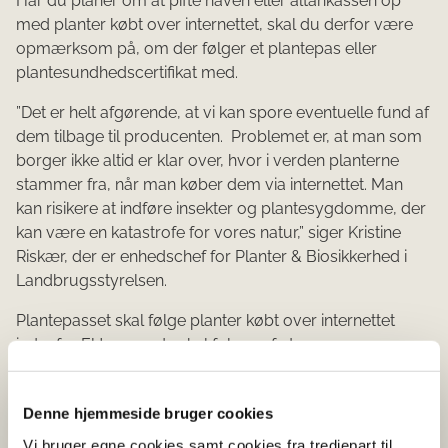
Har du planer om at pifte haven eller altankassen op
med planter købt over internettet, skal du derfor være
opmærksom på, om der følger et plantepas eller
plantesundhedscertifikat med.
”Det er helt afgørende, at vi kan spore eventuelle fund af
dem tilbage til producenten. Problemet er, at man som
borger ikke altid er klar over, hvor i verden planterne
stammer fra, når man køber dem via internettet. Man
kan risikere at indføre insekter og plantesygdomme, der
kan være en katastrofe for vores natur,” siger Kristine
Riskær, der er enhedschef for Planter & Biosikkerhed i
Landbrugsstyrelsen.
Plantepasset skal følge planter købt over internettet
indenfor EU, mens de skal følges af et
plantesundhedscertifikat, hvis de købes fra lande uden
for EU. Dokumenterne er din garanti for, at planterne er
Denne hjemmeside bruger cookies
fri for alvorlige biller og plantesygdomme.
Vi bruger egne cookies samt cookies fra tredjepart til