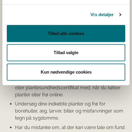
Også frø skal have et plantesundhedscertifikat, hvis de
købes i et ikke-EU-land. Frø kan nemlig ligesom planter
Vis detaljer
indeholde alvorlige sygdomme og skadedyr, der kan
true danske afgrøder. Køber du frø fra en forhandler via
Tillad alle cookies
en webbutik inden for EU, behøver du kun plantepas på
visse arter, herunder tomat, peberfrugt, løg, porre, ært
og bønne.
Tillad valgte
Hvad kan du selv gøre?
Kun nødvendige cookies
Vær opmærksom på, om der følger et plantepas
eller plantesundhedscertifikat med, når du køber
planter eller frø online.
Undersøg dine indkøbte planter og frø for
borehuller, æg, larver, biller og misfarvninger som
tegn på sygdomme.
Har du mistanke om, at der kan være tale om fund