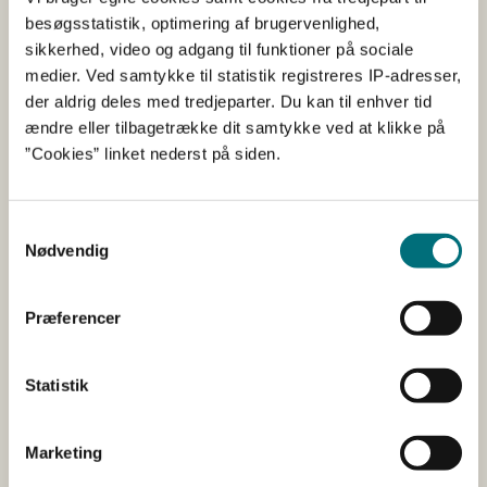
besøgsstatistik, optimering af brugervenlighed,
Kan ødelægge
sikkerhed, video og adgang til funktioner på sociale
tomatproduktionen
medier. Ved samtykke til statistik registreres IP-adresser,
der aldrig deles med tredjeparter. Du kan til enhver tid
Tomatskrumpe-virus er et eksempel på en
ændre eller tilbagetrække dit samtykke ved at klikke på
plantesygdom, som vi meget gerne vil holde ude af
”Cookies” linket nederst på siden.
Danmark.
Virussens symptomer afhænger af hvilken type
Samtykkevalg
tomatplante, der er tale om. Plantens blade vil typisk
Nødvendig
ændre farve, få pletter og blive rynkede. Frugterne bliver
typisk gule og brune eller får grønne striber. De kan også
Præferencer
blive deforme, rynkede og få en uens modning.
”Tomatskrumpe-virus er enormt smitsom og kan
Statistik
ødelægge en hel tomatproduktion, hvis den rigtig får fat.
Min anbefaling er derfor: Vær opmærksom på, hvor i
verden produktet sælges fra, hvis du køber planter eller
Marketing
frø på internettet,” siger Kristine Riskær.