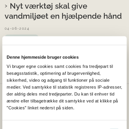
Nyt værktøj skal give
vandmiljøet en hjælpende hånd
04-06-2024
Pressemeddelelse
Ny model skal gøre kvælstofreguleringen mere præcis.
Det er godt både for vandmiljøet og for den enkelte
Denne hjemmeside bruger cookies
landbruger.
Vi bruger egne cookies samt cookies fra tredjepart til
besøgsstatistik, optimering af brugervenlighed,
sikkerhed, video og adgang til funktioner på sociale
medier. Ved samtykke til statistik registreres IP-adresser,
der aldrig deles med tredjeparter. Du kan til enhver tid
Kontakt
ændre eller tilbagetrække dit samtykke ved at klikke på
”Cookies” linket nederst på siden.
Styrelsen for Grøn Arealomlægning og Vandmiljø
Nyropsgade 30
1780 København V
Samtykkevalg