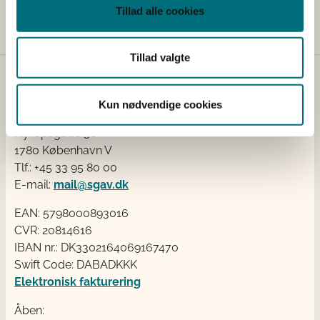
Landbrugsstyrelsens pressetelefon på tlf. 41 89 25 07.
Tillad alle cookies
Tillad valgte
Kontakt
Kun nødvendige cookies
Styrelsen for Grøn Arealomlægning og Vandmiljø
Nyropsgade 30
1780 København V
Tlf.: +45 33 95 80 00
E-mail:
mail@sgav.dk
EAN: 5798000893016
CVR: 20814616
IBAN nr.: DK3302164069167470
Swift Code: DABADKKK
Elektronisk fakturering
Åben: