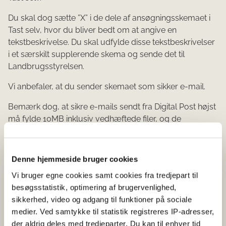
Du skal dog sætte ”X” i de dele af ansøgningsskemaet i
Tast selv, hvor du bliver bedt om at angive en
tekstbeskrivelse. Du skal udfylde disse tekstbeskrivelser
i et særskilt supplerende skema og sende det til
Landbrugsstyrelsen.
Vi anbefaler, at du sender skemaet som sikker e-mail.
Bemærk dog, at sikre e-mails sendt fra Digital Post højst
må fylde 10MB inklusiv vedhæftede filer, og de
vedhæftede filer må højst fylde 4MB hver.
Hvis e-mailen fylder mere, skal du dele den op i flere e-
Denne hjemmeside bruger cookies
mails.
Vi bruger egne cookies samt cookies fra tredjepart til
Det er vigtigt, at du skriver ”biavlsprodukter@lbst.dk” i
besøgsstatistik, optimering af brugervenlighed,
emnefeltet i e-mails sendt via Digital Post.
sikkerhed, video og adgang til funktioner på sociale
medier. Ved samtykke til statistik registreres IP-adresser,
Du kan læse mere om, hvordan du sender sikker e-
der aldrig deles med tredjeparter. Du kan til enhver tid