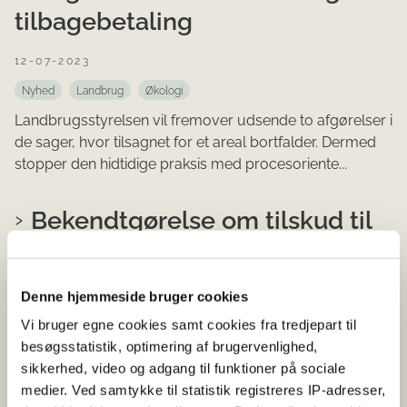
tilbagebetaling
12-07-2023
Nyhed
Landbrug
Økologi
Landbrugsstyrelsen vil fremover udsende to afgørelser i
de sager, hvor tilsagnet for et areal bortfalder. Dermed
stopper den hidtidige praksis med procesoriente...
Bekendtgørelse om tilskud til
fastholdelse af arealer i vand-
og klimaprojekter
Denne hjemmeside bruger cookies
(engangskompensation) er i
Vi bruger egne cookies samt cookies fra tredjepart til
høring
besøgsstatistik, optimering af brugervenlighed,
sikkerhed, video og adgang til funktioner på sociale
11-07-2023
medier. Ved samtykke til statistik registreres IP-adresser,