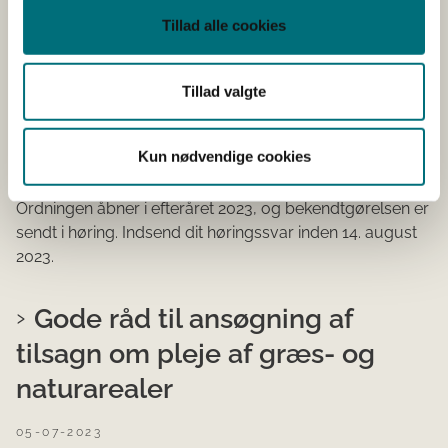
forberedelse til afgræsning
Tillad alle cookies
2023: Bekendtgørelse og
Tillad valgte
vejledning er nu i høring
06-07-2023
Kun nødvendige cookies
Nyhed
Natur- og landdistriktsprojekter
Ordningen åbner i efteråret 2023, og bekendtgørelsen er
sendt i høring. Indsend dit høringssvar inden 14. august
2023.
Gode råd til ansøgning af
tilsagn om pleje af græs- og
naturarealer
05-07-2023