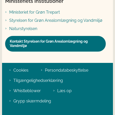
Ministeriets institutioner
Ministeriet for Grøn Trepart
Styrelsen for Grøn Arealomlægning og Vandmiljø
Naturstyrelsen
Kontakt Styrelsen for Grøn Arealomlægning og
Vandmiljø
Cookies
Persondatabeskyttelse
Tilgængelighedserklæring
Whistleblower
Læs op
Grypp skærmdeling