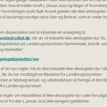
ion. Kravet trådte i kraft 1. januar 2022 og følger af forordning 
EU-forordningen 2018/848. Kravet gælder alle ikke-økologisk
 af bevaringsværdige racer, bier og fjerkræ, som er under t
m dispensation ved at indsende en ansøgning til
ivestock@lbst.dk
, når du vil indsætte ikke-økologiske dyr. Du
ingsblanket på Landbrugsstyrelsens hjemmeside, lbst.dk, un
g blanketter”.
gningsblanketten her
af de nye regler, må du ikke indsætte ikke-økologiske dyr i di
 før du har modtaget en tilladelse fra Landbrugsstyrelsen.
onen er tidsbegrænset, og udløbsdatoen vil fremgå af den til
fra Landbrugsstyrelsen.
ge regler om indsættelse af ikke-økologiske dyr uden forudg
on er fra den 1. januar 2022 ikke længere gældende.