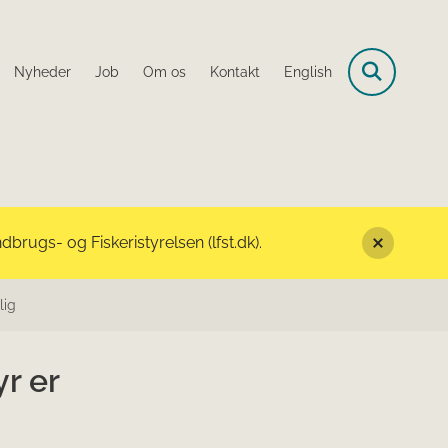
Nyheder
Job
Om os
Kontakt
English
rugs- og Fiskeristyrelsen (lfst.dk).
lig
r er