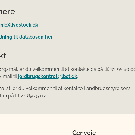
mere
anicXlivestock.dk
dning til databasen her
kt
rgsmål, er du velkommen til at kontakte os på tlf. 33 95 80 00
-mail til
jordbrugskontrol@lbst.dk
.
nalist, er du velkommen til at kontakte Landbrugsstyrelsens
on på tlf. 41 89 25 07.
Genveje