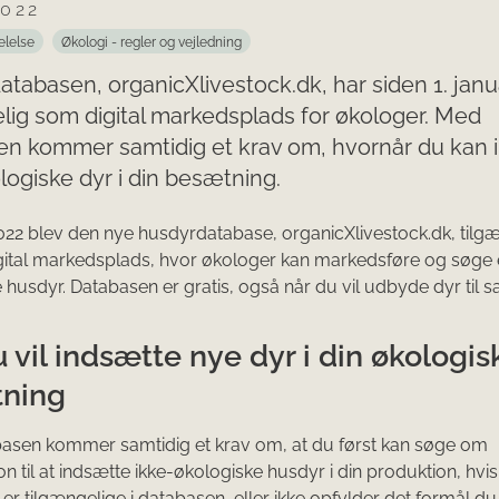
2022
elelse
Økologi - regler og vejledning
tabasen, organicXlivestock.dk, har siden 1. jan
lig som digital markedsplads for økologer. Med
en kommer samtidig et krav om, hvornår du kan 
logiske dyr i din besætning.
2022 blev den nye husdyrdatabase, organicXlivestock.dk, tilg
ital markedsplads, hvor økologer kan markedsføre og søge 
 husdyr. Databasen er gratis, også når du vil udbyde dyr til sa
 vil indsætte nye dyr i din økologis
ning
asen kommer samtidig et krav om, at du først kan søge om
on til at indsætte ikke-økologiske husdyr i din produktion, hvis
e er tilgængelige i databasen, eller ikke opfylder det formål d