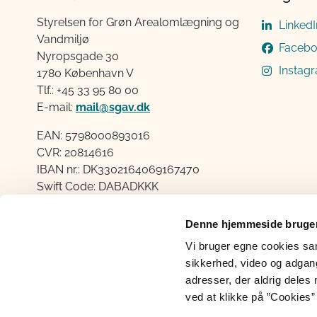
Styrelsen for Grøn Arealomlægning og
LinkedI
Vandmiljø
Faceb
Nyropsgade 30
Instag
1780 København V
Tlf.: +45 33 95 80 00
E-mail:
mail@sgav.dk
EAN: 5798000893016
CVR: 20814616
IBAN nr.: DK3302164069167470
Swift Code: DABADKKK
Elektronisk fakturering
Denne hjemmeside bruger
Åben:
Vi bruger egne cookies samt
Mandag – Torsdag fra 08.30 – 15.00
sikkerhed, video og adgang 
Fredag fra 08.30 – 14.00
adresser, der aldrig deles 
ved at klikke på ”Cookies” 