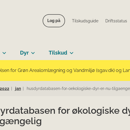
Log på
Tilskudsguide
Driftsstatus
Dyr
Tilskud
lsen for Grøn Arealomlægning og Vandmiljø (sgav.dk) og Landb
2022
jan
husdyrdatabasen-for-oekologiske-dyr-er-nu-tilgaenge
yrdatabasen for økologiske dy
ilgængelig