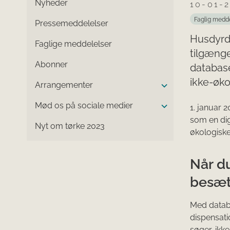
Nyheder
10-01-
Faglig medd
Pressemeddelelser
Husdyrda
Faglige meddelelser
tilgænge
Abonner
databas
ikke-øko
Arrangementer
Mød os på sociale medier
1. januar 
som en dig
Nyt om tørke 2023
økologiske
Når du
besæt
Med datab
dispensati
søger, ikk