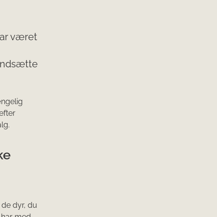
uar været
indsætte
ængelig
efter
lg.
ke
 de dyr, du
u har med