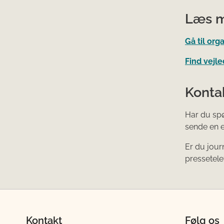
Læs 
Gå til org
Find vejle
Konta
Har du spø
sende en e
Er du jour
pressetelef
Kontakt
Følg os