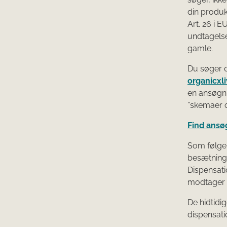
din produkt
Art. 26 i 
undtagelse
gamle.
Du søger o
organicxl
en ansøgn
”skemaer o
Find ansø
Som følge 
besætning,
Dispensati
modtager 
De hidtidi
dispensati