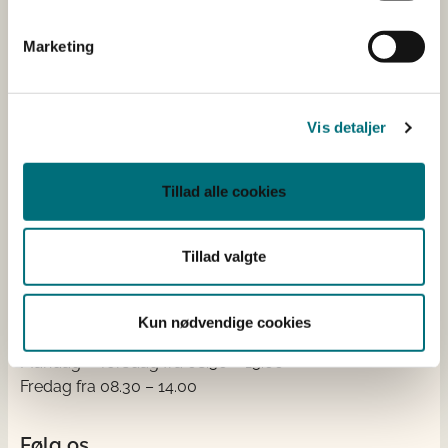
Kontakt
Marketing
Styrelsen for Grøn Arealomlægning og Vandmiljø
Nyropsgade 30
1780 København V
Vis detaljer
Tlf.: +45 33 95 80 00
E-mail:
mail@sgav.dk
Tillad alle cookies
EAN: 5798000893016
CVR: 20814616
IBAN nr.: DK3302164069167470
Tillad valgte
Swift Code: DABADKKK
Elektronisk fakturering
Kun nødvendige cookies
Åben:
Mandag – Torsdag fra 08.30 – 15.00
Fredag fra 08.30 – 14.00
Følg os