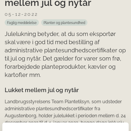
mellem jul og nytår
05-12-2022
Faglig meddelelse
Planter og plantesundhed
Julelukning betyder, at du som eksportør
skal være i god tid med bestilling af
administrative plantesundhedscertifikater op
til jul og nytår. Det gælder for varer som frø,
forarbejdede planteprodukter, kævler og
kartofler mm.
Lukket mellem jul og nytår
Landbrugsstyrelsens Team Plantetilsyn, som udsteder
administrative plantesundhedscertifikater fra
Augustenborg, holder julelukket i perioden mellem d. 24
december 2022 til d. 1. januar 2023, begge dage inklusiv.