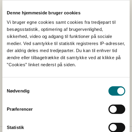
Hvis du eksporterer i denne periode, og har behov for et
plantesundhedscertifikat, er det nødvendigt, at du er
Denne hjemmeside bruger cookies
opmærksom, og sender din bestilling i god tid. På den
Vi bruger egne cookies samt cookies fra tredjepart til
måde kan vi nå, at kontrollere varen og udstede
besøgsstatistik, optimering af brugervenlighed,
plantesundhedscertifikatet, hvis vi vurderer, at varen
sikkerhed, video og adgang til funktioner på sociale
opfylder importlandets krav til plantesundhed.
medier. Ved samtykke til statistik registreres IP-adresser,
God jul og godt nytår
der aldrig deles med tredjeparter. Du kan til enhver tid
ændre eller tilbagetrække dit samtykke ved at klikke på
”Cookies” linket nederst på siden.
Kontakt
Du er velkommen til at kontakte Planter & Biosikkerhed,
Samtykkevalg
Team Plantetilsyn på tlf. 33 95 80 00 eller e-mail
Nødvendig
planter&biosikkerhed@lbst.dk. Er du journalist, er du
velkommen til at kontakte Landbrugsstyrelsens
pressetelefon på tlf. 41 89 25 07.
Præferencer
Statistik