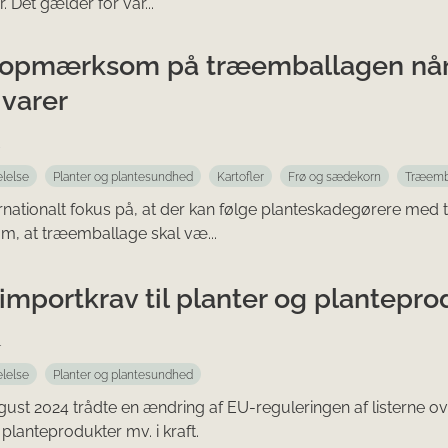
r. Det gælder for var...
opmærksom på træemballagen når d
 varer
4
lelse
Planter og plantesundhed
Kartofler
Frø og sædekorn
Træemb
ernationalt fokus på, at der kan følge planteskadegørere me
om, at træemballage skal væ...
importkrav til planter og plantepro
4
lelse
Planter og plantesundhed
gust 2024 trådte en ændring af EU-reguleringen af listerne 
 planteprodukter mv. i kraft.