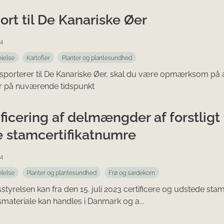
ort til De Kanariske Øer
4
lelse
Kartofler
Planter og plantesundhed
sporterer til De Kanariske Øer, skal du være opmærksom på at
r på nuværende tidspunkt
ificering af delmængder af forstlig
e stamcertifikatnumre
4
lelse
Planter og plantesundhed
Frø og sædekorn
tyrelsen kan fra den 15. juli 2023 certificere og udstede stamc
materiale kan handles i Danmark og a...