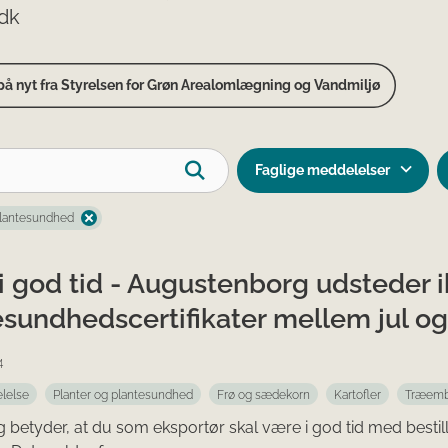
.dk
å nyt fra Styrelsen for Grøn Arealomlægning og Vandmiljø
Faglige meddelelser
plantesundhed
i god tid - Augustenborg udsteder i
esundhedscertifikater mellem jul og
4
lelse
Planter og plantesundhed
Frø og sædekorn
Kartofler
Træemb
g betyder, at du som eksportør skal være i god tid med bestilli