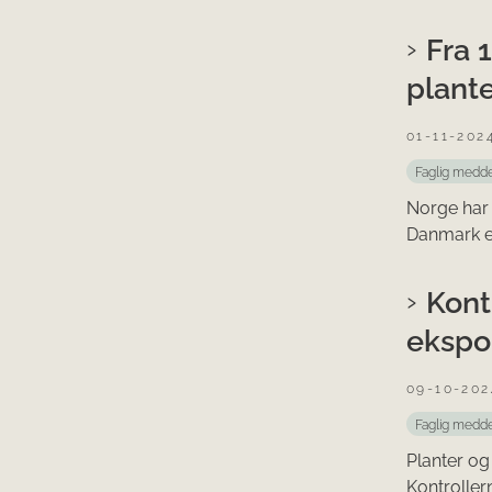
Fra 
plante
01-11-202
Faglig medde
Norge har 
Danmark er 
Kont
ekspo
09-10-202
Faglig medde
Planter og
Kontroller