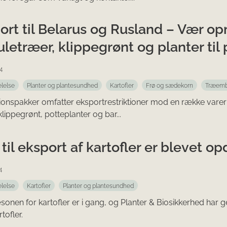
ort til Belarus og Rusland – Vær 
letræer, klippegrønt og planter til
4
lelse
Planter og plantesundhed
Kartofler
Frø og sædekorn
Træemb
ionspakker omfatter eksportrestriktioner mod en række varer 
klippegrønt, potteplanter og bar...
 til eksport af kartofler er blevet o
4
lelse
Kartofler
Planter og plantesundhed
onen for kartofler er i gang, og Planter & Biosikkerhed har 
ofler.