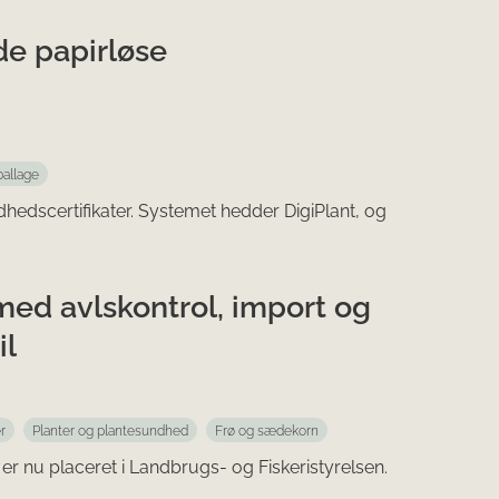
e papirløse
allage
hedscertifikater. Systemet hedder DigiPlant, og
med avlskontrol, import og
il
r
Planter og plantesundhed
Frø og sædekorn
 nu placeret i Landbrugs- og Fiskeristyrelsen.