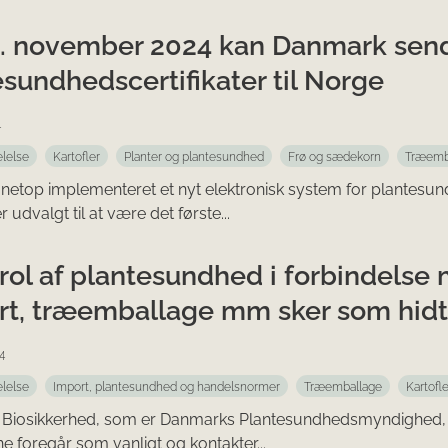
1. november 2024 kan Danmark send
sundhedscertifikater til Norge
4
lelse
Kartofler
Planter og plantesundhed
Frø og sædekorn
Træemb
netop implementeret et nyt elektronisk system for plantesund
udvalgt til at være det første...
rol af plantesundhed i forbindelse 
rt, træemballage mm sker som hidt
4
lelse
Import, plantesundhed og handelsnormer
Træemballage
Kartofle
 Biosikkerhed, som er Danmarks Plantesundhedsmyndighed, er
ne foregår som vanligt og kontakter...