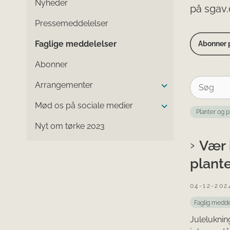
Nyheder
på sgav
Pressemeddelelser
Faglige meddelelser
Abonner p
Abonner
Arrangementer
Mød os på sociale medier
Planter og 
Nyt om tørke 2023
Vær 
plant
04-12-202
Faglig medde
Juleluknin