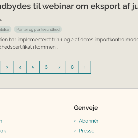
ndbydes til webinar om eksport af ju
4
lelse
Planter og plantesundhed
nien har implementeret trin 1 og 2 af deres importkontrolmodel.
hedscertifikat i kommen...
3
4
5
6
7
8
Genveje
n
Abonnér
ook
Presse