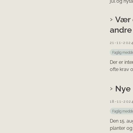
jul og nytå
Vær 
andre
21-11-202
Faglig medde
Der er int
ofte krav 
Nye 
18-11-202
Faglig medde
Den 15. au
planter og