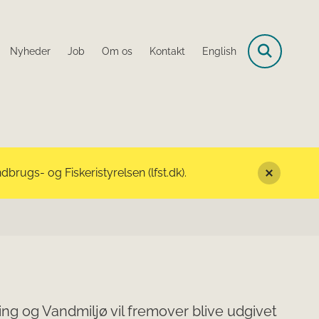
Nyheder
Job
Om os
Kontakt
English
rugs- og Fiskeristyrelsen (lfst.dk).
ng og Vandmiljø vil fremover blive udgivet