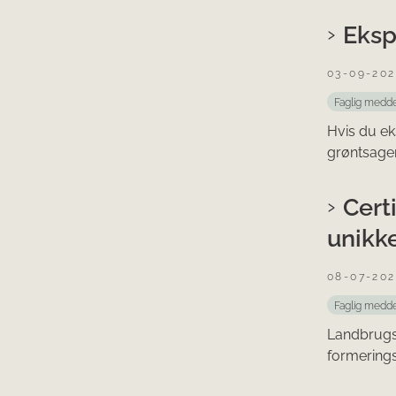
Eksp
03-09-202
Faglig medde
Hvis du ek
grøntsage
Cert
unikk
08-07-202
Faglig medde
Landbrugss
formerings