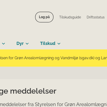
Log på
Tilskudsguide
Driftsstatus
Dyr
Tilskud
lsen for Grøn Arealomlægning og Vandmiljø (sgav.dk) og Landb
ige meddelelser
meddelelser fra Styrelsen for Grøn Arealomlægni