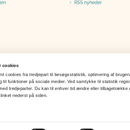
ram
RSS nyheder
 cookies
 cookies fra tredjepart til besøgsstatistik, optimering af bruger
til funktioner på sociale medier. Ved samtykke til statistik regis
med tredjeparter. Du kan til enhver tid ændre eller tilbagetrække
linket nederst på siden.
lgængelighedserklæring
Whistleblower
Læs 