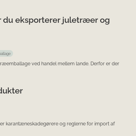
u eksporterer juletræer og
allage
d træemballage ved handel mellem lande. Derfor er der
dukter
over karantæneskadegørere og reglerne for import af