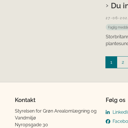
Du i
27-06-202
Faglig medde
Storbritan
plantesund
1
2
Kontakt
Følg os
Styrelsen for Grøn Arealomlægning og
LinkedI
Vandmiljø
Faceb
Nyropsgade 30