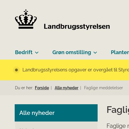
Bedrift
Grøn omstilling
Planter
Landbrugsstyrelsens opgaver er overgået til Styre
Du er her:
Forside
Alle nyheder
Faglige meddelelser
Fagl
Alle nyheder
Faglige 