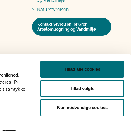
og Vandmiljø
Naturstyrelsen
Kontakt Styrelsen for Grøn
Arealomlægning og Vandmiljø
Tillad alle cookies
venlighed,
treres IP-
Tillad valgte
 dit samtykke
Kun nødvendige cookies
op
Grypp skærmdeling