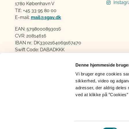
Instag
1780 København V
Tlf.: +45 33 95 80 00
E-mail:
mail@sgav.dk
EAN: 5798000893016
CVR: 20814616
IBAN nr.: DK3302164069167470
Swift Code: DABADKKK
Elektronisk fakturering
Denne hjemmeside bruger
Åben:
Vi bruger egne cookies samt
Mandag – Torsdag fra 08.30 – 15.00
sikkerhed, video og adgang 
Fredag fra 08.30 – 14.00
adresser, der aldrig deles 
ved at klikke på ”Cookies” 
Cookies
Persondatabeskyttelse
Ti
Samtykkevalg