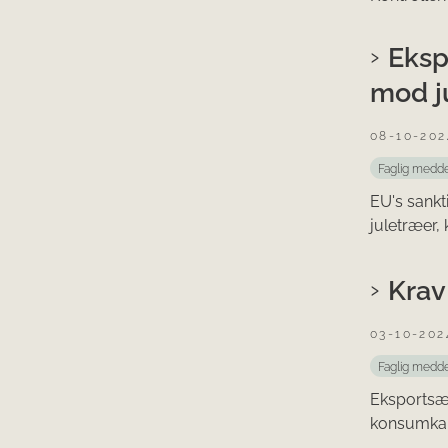
Eksp
mod ju
08-10-202
Faglig medde
EU's sankt
juletræer, 
Krav
03-10-202
Faglig medde
Eksportsæs
konsumkart