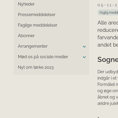
Nyheder
05-11-
Faglig medd
Pressemeddelelser
Alle are
Faglige meddelelser
reducere
Abonner
farvande
andet be
Arrangementer
Mød os på sociale medier
Sogne
Nyt om tørke 2023
Der udbyde
indgår i 
Formålet m
og øge omr
åbnet og v
ældre jule