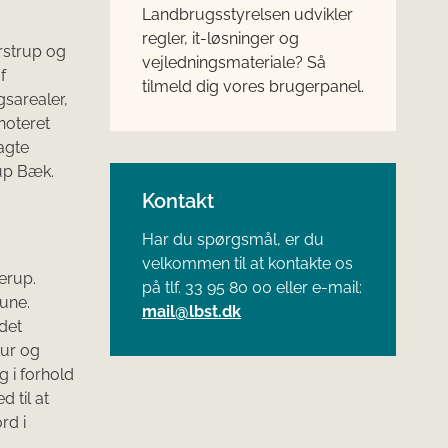
Landbrugsstyrelsen udvikler
regler, it-løsninger og
rstrup og
vejledningsmateriale? Så
f
tilmeld dig vores brugerpanel.
sarealer,
noteret
lagte
rup Bæk.
Kontakt
Har du spørgsmål, er du
velkommen til at kontakte os
erup.
på tlf. 33 95 80 00 eller e-mail:
une.
mail@lbst.dk
det
tur og
g i forhold
 til at
rd i