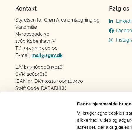
Kontakt
Følg os
Styrelsen for Grøn Arealomlægning og
LinkedI
Vandmiljø
Faceb
Nyropsgade 30
Instag
1780 København V
Tlf.: +45 33 95 80 00
E-mail:
mail@sgav.dk
EAN: 5798000893016
CVR: 20814616
IBAN nr.: DK3302164069167470
Swift Code: DABADKKK
Elektronisk fakturering
Denne hjemmeside bruger
Åben:
Vi bruger egne cookies samt
Mandag – Torsdag fra 08.30 – 15.00
sikkerhed, video og adgang 
Fredag fra 08.30 – 14.00
adresser, der aldrig deles 