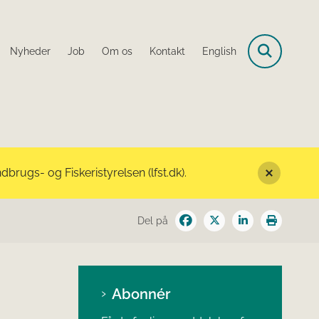
Nyheder
Job
Om os
Kontakt
English
rugs- og Fiskeristyrelsen (lfst.dk).
Del på
Abonnér