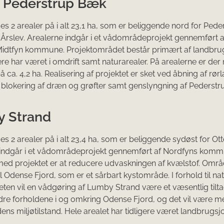
 Pederstrup Bæk
s 2 arealer på i alt 23,1 ha, som er beliggende nord for Pede
 Årslev. Arealerne indgår i et vådområdeprojekt gennemført a
idtfyn kommune. Projektområdet består primært af landbrug
ere har været i omdrift samt naturarealer. På arealerne er der 
 ca. 4,2 ha. Realisering af projektet er sket ved åbning af rør
 blokering af dræn og grøfter samt genslyngning af Pederst
 Strand
s 2 arealer på i alt 23,4 ha, som er beliggende sydøst for Ott
 indgår i et vådområdeprojekt gennemført af Nordfyns komm
ed projektet er at reducere udvaskningen af kvælstof. Områ
il Odense Fjord, som er et sårbart kystområde. I forhold til na
teten vil en vådgøring af Lumby Strand være et væsentlig tilta
bedre forholdene i og omkring Odense Fjord, og det vil være med
ens miljøtilstand. Hele arealet har tidligere været landbrugsjo