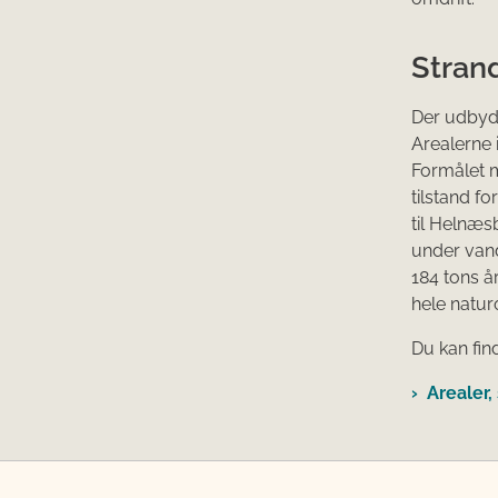
Stran
Der udbyde
Arealerne
Formålet m
tilstand fo
til Helnæs
under vand
184 tons år
hele natur
Du kan fin
Arealer,