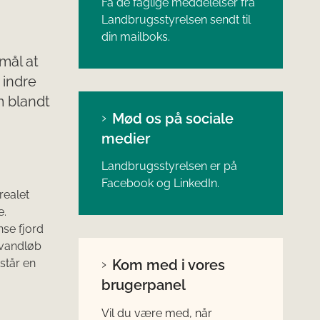
Få de faglige meddelelser fra
Landbrugsstyrelsen sendt til
din mailboks.
mål at
 indre
m blandt
Mød os på sociale
medier
Landbrugsstyrelsen er på
Facebook og LinkedIn.
realet
e.
nse fjord
 vandløb
står en
Kom med i vores
brugerpanel
Vil du være med, når