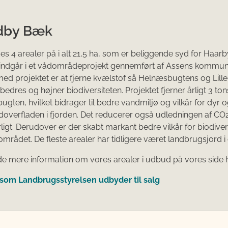
dby Bæk
s 4 arealer på i alt 21,5 ha, som er beliggende syd for Haarb
 indgår i et vådområdeprojekt gennemført af Assens kommun
ed projektet er at fjerne kvælstof så Helnæsbugtens og Lill
rbedres og højner biodiversiteten. Projektet fjerner årligt 3 to
bugten, hvilket bidrager til bedre vandmiljø og vilkår for dyr 
overfladen i fjorden. Det reducerer også udledningen af CO
ligt. Derudover er der skabt markant bedre vilkår for biodivers
området. De fleste arealer har tidligere været landbrugsjord i 
de mere information om vores arealer i udbud på vores side
 som Landbrugsstyrelsen udbyder til salg