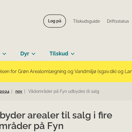
Log på
Tilskudsguide
Driftsstatus
Dyr
Tilskud
lsen for Grøn Arealomlægning og Vandmiljø (sgav.dk) og Landb
2024
nov
Vådområder på Fyn udbydes til salg
byder arealer til salg i fire
mråder på Fyn