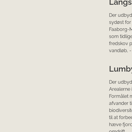
Langs
Der udbyde
sydøst for
Faaborg-M
som tidlig
fredskov på
vandløb, -
Lumby
Der udbyde
Arealerne
Formålet m
afvander t
biodiversi
til at for
hæve fjord
omdrift.