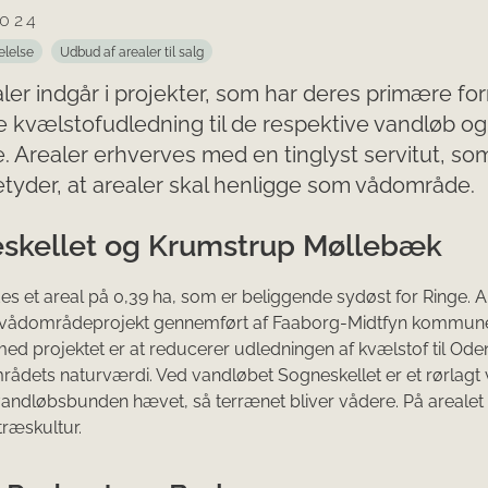
2024
elelse
Udbud af arealer til salg
aler indgår i projekter, som har deres primære for
 kvælstofudledning til de respektive vandløb og
. Arealer erhverves med en tinglyst servitut, so
tyder, at arealer skal henligge som vådområde.
skellet og Krumstrup Møllebæk
s et areal på 0,39 ha, som er beliggende sydøst for Ringe. A
et vådområdeprojekt gennemført af Faaborg-Midtfyn kommun
ed projektet er at reducerer udledningen af kvælstof til Ode
ådets naturværdi. Ved vandløbet Sogneskellet er et rørlagt
andløbsbunden hævet, så terrænet bliver vådere. På arealet 
træskultur.