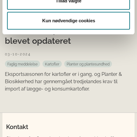
Tillad valgte
en række varer til Rusland og Belarus. Restriktionerne
gælder juletræer, klippegrønt, potteplanter og bar...
Kun nødvendige cookies
Krav til eksport af kartofler er
blevet opdateret
03-10-2024
Faglig meddelelse
Kartofler
Planter og plantesundhed
Eksportsæsonen for kartofler er i gang, og Planter &
Biosikkerhed har gennemgået tredjelandes krav til
import af lægge- og konsumkartofler.
Kontakt