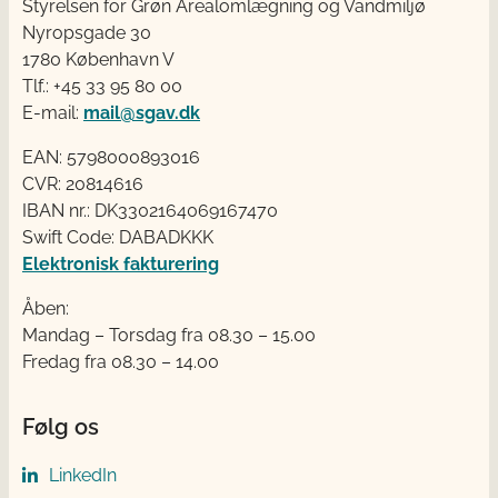
Styrelsen for Grøn Arealomlægning og Vandmiljø
Nyropsgade 30
1780 København V
Tlf.: +45 33 95 80 00
E-mail:
mail@sgav.dk
EAN: 5798000893016
CVR: 20814616
IBAN nr.: DK3302164069167470
Swift Code: DABADKKK
Elektronisk fakturering
Åben:
Mandag – Torsdag fra 08.30 – 15.00
Fredag fra 08.30 – 14.00
Følg os
LinkedIn