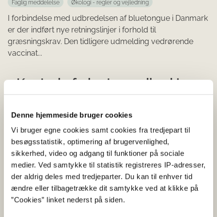
Faglig meddelelse
Økologi - regler og vejledning
I forbindelse med udbredelsen af bluetongue i Danmark
er der indført nye retningslinjer i forhold til
græsningskrav. Den tidligere udmelding vedrørende
vaccinat...
Kontrol af plantesundhed i
forbindelse med avlskontrol,
import og eksport,
Denne hjemmeside bruger cookies
træemballage mm sker som
Vi bruger egne cookies samt cookies fra tredjepart til
besøgsstatistik, optimering af brugervenlighed,
hidtil
sikkerhed, video og adgang til funktioner på sociale
medier. Ved samtykke til statistik registreres IP-adresser,
09-10-2024
der aldrig deles med tredjeparter. Du kan til enhver tid
ændre eller tilbagetrække dit samtykke ved at klikke på
Faglig meddelelse
Import, plantesundhed og handelsnormer
”Cookies” linket nederst på siden.
Træemballage
Kartofler
Planter og plantesundhed
Frø og sædekorn