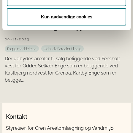
Landbrugsstyrelsen udbyder
Kun nødvendige cookies
arealer til salg i Østjylland
09-11-2023
Faglig meddelelse
Udbud af arealer til salg
Der udbydes arealer til salg beliggende ved Fensholt
vest for Odder. Selkær Enge som er beliggende ved
Kastbjerg nordvest for Grenaa. Karlby Enge som er
beligge...
Kontakt
Styrelsen for Grøn Arealomlægning og Vandmiljø