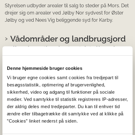
Styrelsen udbyder arealer til salg to steder på Mors. Det
drejer sig om arealer ved Jølby Nor sydvest for Øster
Jølby og ved Nees Vig beliggende syd for Karby.
Vådområder og landbrugsjord
udbydes til salg i Midtjylland
11-11-2024
Denne hjemmeside bruger cookies
Faglig meddelelse
Udbud af arealer til salg
Vi bruger egne cookies samt cookies fra tredjepart til
Styrelsen udbyder arealer til salg 3 steder i Midt-
besøgsstatistik, optimering af brugervenlighed,
vestjyske. Det drejer sig om 2 vådområder samt et
sikkerhed, video og adgang til funktioner på sociale
ordinært landbrugsareal i omdrift. For arealerne, indgår
medier. Ved samtykke til statistik registreres IP-adresser,
i...
der aldrig deles med tredjeparter. Du kan til enhver tid
ændre eller tilbagetrække dit samtykke ved at klikke på
Vi udbyder arealer til salg i fire
”Cookies” linket nederst på siden.
vådområder på Fyn