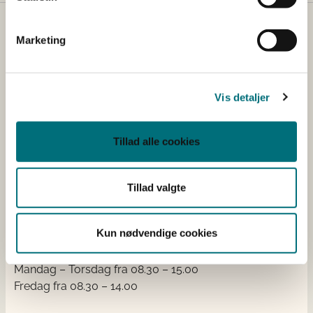
Kontakt
Marketing
Styrelsen for Grøn Arealomlægning og Vandmiljø
Nyropsgade 30
1780 København V
Vis detaljer
Tlf.: +45 33 95 80 00
E-mail:
mail@sgav.dk
Tillad alle cookies
EAN: 5798000893016
CVR: 20814616
Tillad valgte
IBAN nr.: DK3302164069167470
Swift Code: DABADKKK
Elektronisk fakturering
Kun nødvendige cookies
Åben:
Mandag – Torsdag fra 08.30 – 15.00
Fredag fra 08.30 – 14.00