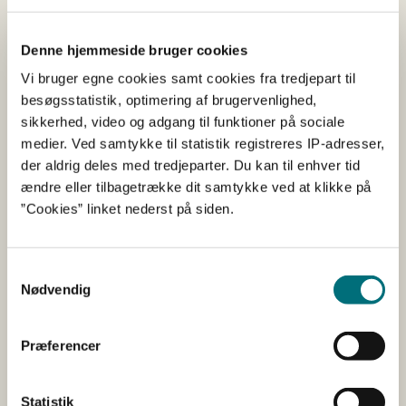
Her er der samlet informationer om, hvordan du sikrer,
at du kan tilgå TRACES NT med to-faktorkoden:
Denne hjemmeside bruger cookies
Her finder du en video, som beskriver proceduren
Vi bruger egne cookies samt cookies fra tredjepart til
besøgsstatistik, optimering af brugervenlighed,
Her finder du en ”EU login tutorial”
sikkerhed, video og adgang til funktioner på sociale
medier. Ved samtykke til statistik registreres IP-adresser,
Hvis du har spørgsmål til installation af to-
der aldrig deles med tredjeparter. Du kan til enhver tid
faktorkoden, kan du henvende dig her
ændre eller tilbagetrække dit samtykke ved at klikke på
”Cookies” linket nederst på siden.
Kontakt
Har du spørgsmål, er du velkommen til at kontakte os
Samtykkevalg
på tlf. 33 95 80 00 eller sende en e-mail til
Nødvendig
planterogbiosikkerhed@lbst.dk
. Er du journalist, er du
velkommen til at kontakte Landbrugsstyrelsens
Præferencer
pressetelefon på tlf. 41 89 25 07.
Statistik