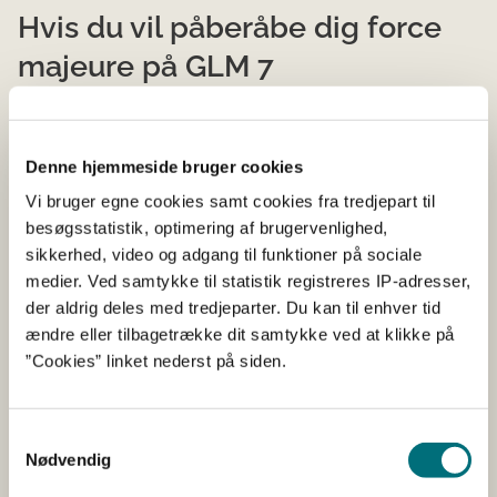
Hvis du vil påberåbe dig force
majeure på GLM 7
Du kan påberåbe dig force majeure på GLM 7-kravet
om efterafgrøder efter tidligt høstede spisekartofler på
Denne hjemmeside bruger cookies
grund af tørken, når du modtager et høringsbrev om
kontrol af konditionalitet, hvor vi har konstateret
Vi bruger egne cookies samt cookies fra tredjepart til
overtrædelse af GLM 7.
besøgsstatistik, optimering af brugervenlighed,
sikkerhed, video og adgang til funktioner på sociale
Du kan ikke ansøge om force majeure på konditionalitet,
medier. Ved samtykke til statistik registreres IP-adresser,
herunder GLM 7, på forhånd.
der aldrig deles med tredjeparter. Du kan til enhver tid
ændre eller tilbagetrække dit samtykke ved at klikke på
Landbrugsstyrelsen kan heller ikke forhåndsgodkende,
”Cookies” linket nederst på siden.
hvis du påberåber dig force majeure, når det kommer til
konditionalitet.
Læs også om force majeure på konditionalitet her
Samtykkevalg
Nødvendig
Hvis du har indsendt en henvendelse på