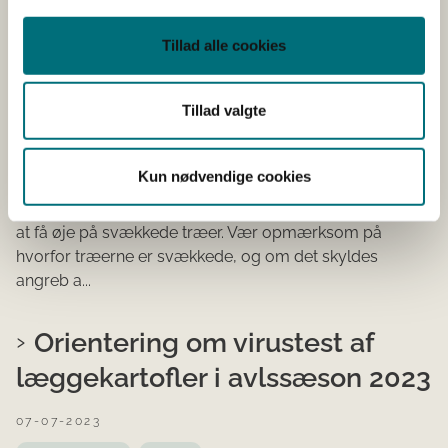
økologiskemaer...
Tillad alle cookies
Tørt forår gør angreb på træer
tydeligt
Tillad valgte
10-07-2023
Kun nødvendige cookies
Faglig meddelelse
Partnerskaber for sunde planter i din kommune
Foråret har igen været meget tørt, hvilket gør det lettere
at få øje på svækkede træer. Vær opmærksom på
hvorfor træerne er svækkede, og om det skyldes
angreb a...
Orientering om virustest af
læggekartofler i avlssæson 2023
07-07-2023