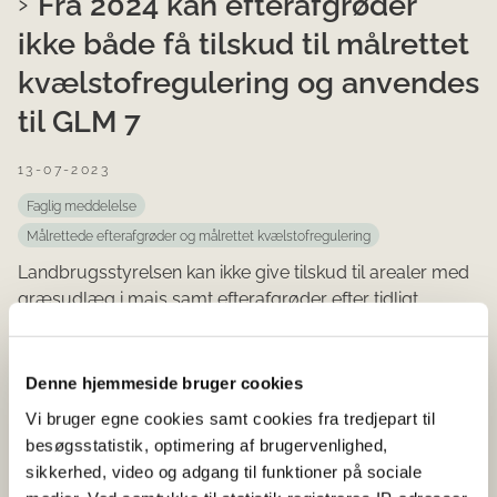
Fra 2024 kan efterafgrøder
ikke både få tilskud til målrettet
kvælstofregulering og anvendes
til GLM 7
13-07-2023
Faglig meddelelse
Målrettede efterafgrøder og målrettet kvælstofregulering
Landbrugsstyrelsen kan ikke give tilskud til arealer med
græsudlæg i majs samt efterafgrøder efter tidligt
høstede spisekartofler, hvis arealerne samtidig benyt...
Denne hjemmeside bruger cookies
Økologisk arealtilskud og pleje
Vi bruger egne cookies samt cookies fra tredjepart til
af græs- og naturarealer: Vi
besøgsstatistik, optimering af brugervenlighed,
ændrer praksis for udsendelse
sikkerhed, video og adgang til funktioner på sociale