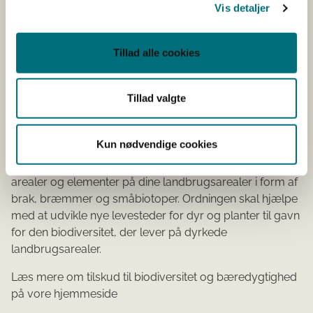
fremme dyrkning af de afgrøder, der i dag udgør en
Vis detaljer
meget lille andel af det samlede landbrugsareal.
Læs mere om tilskud til varieret planteproduktion på
Tillad alle cookies
vores hjemmeside
Tillad valgte
Bekendtgørelse om tilskud til
biodiversitet og bæredygtighed
Kun nødvendige cookies
Du kan få tilskud til at udlægge nye ikke-produktive
arealer og elementer på dine landbrugsarealer i form af
brak, bræmmer og småbiotoper. Ordningen skal hjælpe
med at udvikle nye levesteder for dyr og planter til gavn
for den biodiversitet, der lever på dyrkede
landbrugsarealer.
Læs mere om tilskud til biodiversitet og bæredygtighed
på vore hjemmeside