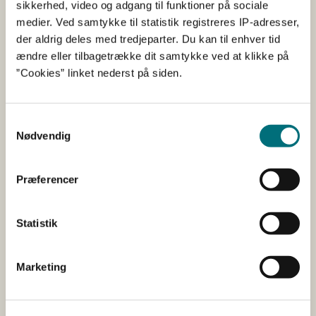
sikkerhed, video og adgang til funktioner på sociale
Ekstensivering med slæt er en etårig bio-ordning.
medier. Ved samtykke til statistik registreres IP-adresser,
Ordningen skal styrke en ekstensiv drift af
der aldrig deles med tredjeparter. Du kan til enhver tid
lavbundsjorder for at mindske udledningen af
ændre eller tilbagetrække dit samtykke ved at klikke på
drivhusgasser og kvælstof fra arealerne. Du skal blandt
”Cookies” linket nederst på siden.
andet tage slæt på arealet, og der er et forbud mod
gødskning.
Læs mere om ekstensivering med slæt på vores
Samtykkevalg
hjemmeside
Nødvendig
Bekendtgørelse om tilskud til
Præferencer
varieret planteproduktion
Statistik
Du kan søge om tilskud, hvis du har
afgrødediversificering på omdriftsarealet og dyrker
Marketing
omdriftsafgrøder, der kan bruges i plantebaseret
fødevareproduktion. Formålet med ordningen er at øge
miljøeffekterne ved afgrødediversificering ved at