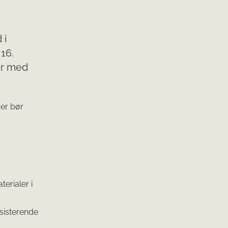
 i
16.
er med
der bør
erialer i
sisterende