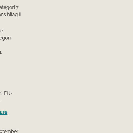
ategori 7
s bilag II
de
egori
.
il EU-
.
ure
september