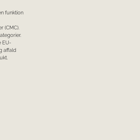
n funktion
er (CMC).
tegorier.
e EU-
 affald
ukt.