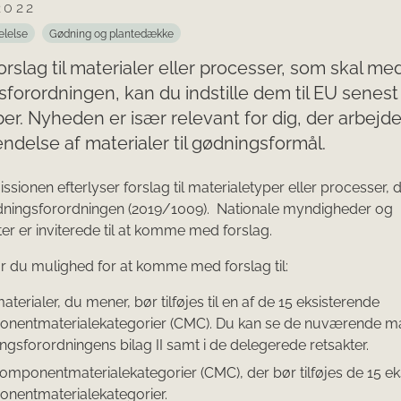
2022
elelse
Gødning og plantedække
orslag til materialer eller processer, som skal med
forordningen, kan du indstille dem til EU senest 
r. Nyheden er især relevant for dig, der arbejd
delse af materialer til gødningsformål.
ionen efterlyser forslag til materialetyper eller processer, 
ødningsforordningen (2019/1009). Nationale myndigheder og
ter er inviterede til at komme med forslag.
r du mulighed for at komme med forslag til:
terialer, du mener, bør tilføjes til en af de 15 eksisterende
nentmaterialekategorier (CMC). Du kan se de nuværende mat
ngsforordningens bilag II samt i de delegerede retsakter.
omponentmaterialekategorier (CMC), der bør tilføjes de 15 ek
nentmaterialekategorier.