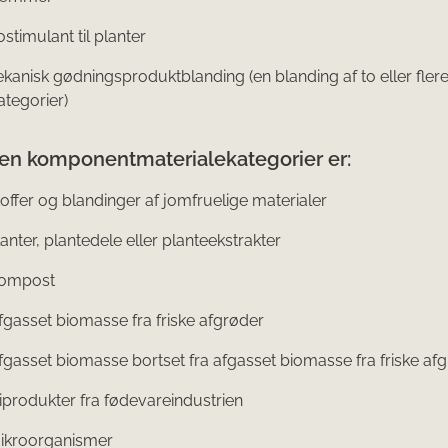
timulant til planter
nisk gødningsproduktblanding (en blanding af to eller fler
ategorier)
en komponentmaterialekategorier er:
fer og blandinger af jomfruelige materialer
ter, plantedele eller planteekstrakter
ompost
asset biomasse fra friske afgrøder
sset biomasse bortset fra afgasset biomasse fra friske af
rodukter fra fødevareindustrien
kroorganismer