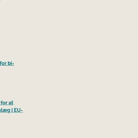
for bi-
for at
nlæg i EU-