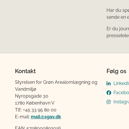
Har du spø
sende en e
Er du jour
pressetelef
Kontakt
Følg os
Styrelsen for Grøn Arealomlægning og
LinkedI
Vandmiljø
Faceb
Nyropsgade 30
Instag
1780 København V
Tlf.: +45 33 95 80 00
E-mail:
mail@sgav.dk
EAN: 5798000893016