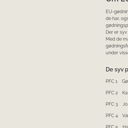
EU-gødning
de har, og
gødningspr
Der er syv
Med de ma
gødningsfo
under viss
De syv p
PFC 1 Gø
PFC 2 Kal
PFC 3 Jor
PFC 4 V
PFC 5 H