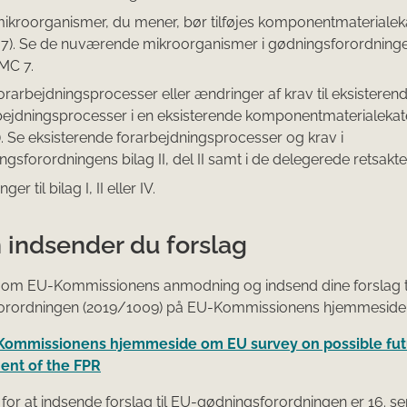
ikroorganismer, du mener, bør tilføjes komponentmaterialek
7). Se de nuværende mikroorganismer i gødningsforordningen
MC 7.
orarbejdningsprocesser eller ændringer af krav til eksisteren
bejdningsprocesser i en eksisterende komponentmaterialekat
. Se eksisterende forarbejdningsprocesser og krav i
gsforordningens bilag II, del II samt i de delegerede retsakter
er til bilag I, II eller IV.
 indsender du forslag
om EU-Kommissionens anmodning og indsend dine forslag t
orordningen (2019/1009) på EU-Kommissionens hjemmeside
-Kommissionens hjemmeside om EU survey on possible fut
nt of the FPR
st for at indsende forslag til EU-gødningsforordningen er 16. 