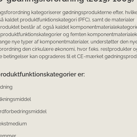
sforordning kategoriserer gødningsprodukterne efter, hvilke
så kaldet produktfunktionskategori (PFC), samt de materialer
oduktet består af, også kaldet komponentmaterialekategori
 produktfunktionskategorier og femten komponentmaterialeka
nge nye typer af komponentmaterialer, understøtter den ny
rordning den cirkulære økonomi, hvor f.eks. restprodukter og
e betingelser kan opgraderes til et CE-mærket gødningsprod
roduktfunktionskategorier er:
dning
kningsmiddel
dforbedringsmiddel
ækstmedium
æmmer