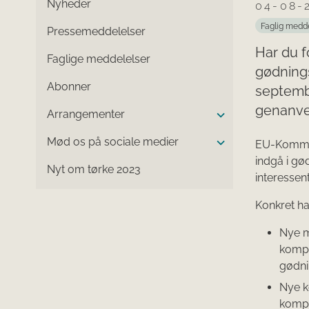
Nyheder
04-08-
Faglig medd
Pressemeddelelser
Har du f
Faglige meddelelser
gødnings
Abonner
septembe
genanven
Arrangementer
Mød os på sociale medier
EU-Kommiss
indgå i g
Nyt om tørke 2023
interessen
Konkret ha
Nye ma
kompo
gødni
Nye k
kompo