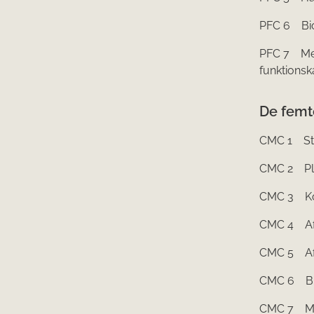
PFC 6 Bios
PFC 7 Meka
funktionsk
De femt
CMC 1 Stof
CMC 2 Plan
CMC 3 K
CMC 4 Afg
CMC 5 Afga
CMC 6 Bip
CMC 7 Mi