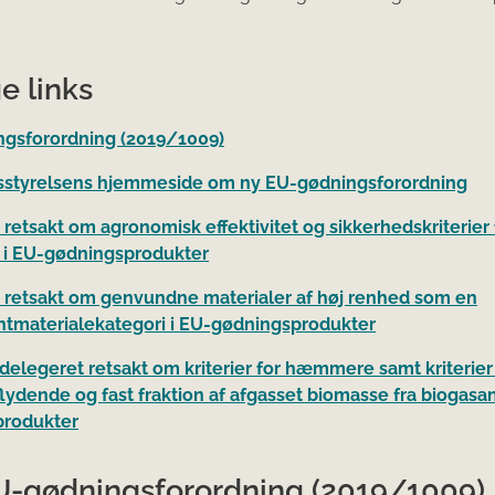
e links
gsforordning (2019/1009)
styrelsens hjemmeside om ny EU-gødningsforordning
retsakt om agronomisk effektivitet og sikkerhedskriterier 
 i EU-gødningsprodukter
 retsakt om genvundne materialer af høj renhed som en
materialekategori i EU-gødningsprodukter
 delegeret retsakt om kriterier for hæmmere samt kriterier 
lydende og fast fraktion af afgasset biomasse fra biogasa
produkter
-gødningsforordning (2019/1009)