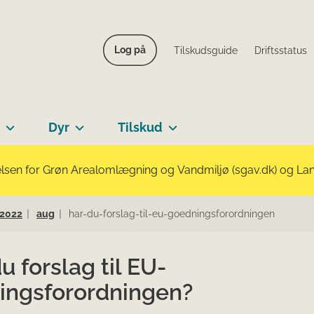
Log på
Tilskudsguide
Driftsstatus
Dyr
Tilskud
lsen for Grøn Arealomlægning og Vandmiljø (sgav.dk) og Landb
2022
aug
har-du-forslag-til-eu-goedningsforordningen
u forslag til EU-
ingsforordningen?