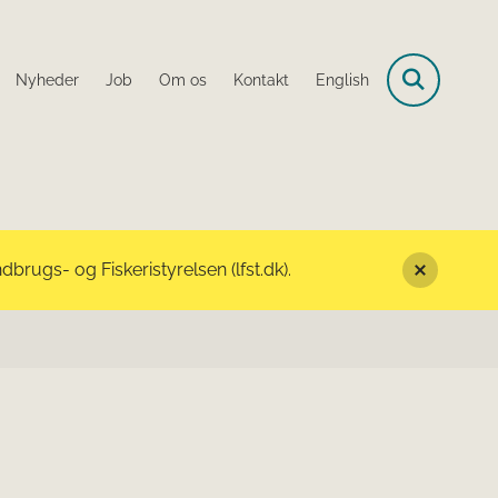
Nyheder
Job
Om os
Kontakt
English
rugs- og Fiskeristyrelsen (lfst.dk).