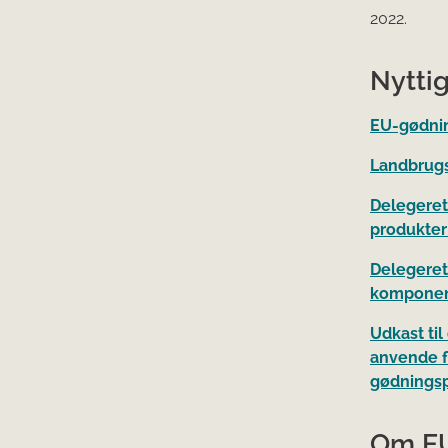
2022.
Nyttig
EU-gødnin
Landbrugs
Delegeret 
produkter
Delegeret
komponent
Udkast til
anvende f
gødnings
Om EU