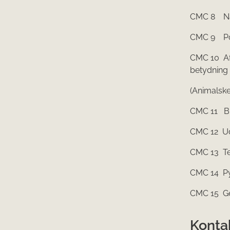
CMC 8 Næ
CMC 9 Pol
CMC 10 Afl
betydning
(Animalske
CMC 11 Bip
CMC 12 Ud
CMC 13 Ter
CMC 14 Py
CMC 15 Gen
Konta