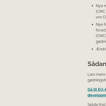
Nye m
(CMC 
om C
Nye f
forar
(CMC)
gødnin
Ændring
Sådan
Læs mere 
gødningsf
Gå til EU
developme
Sidste fri