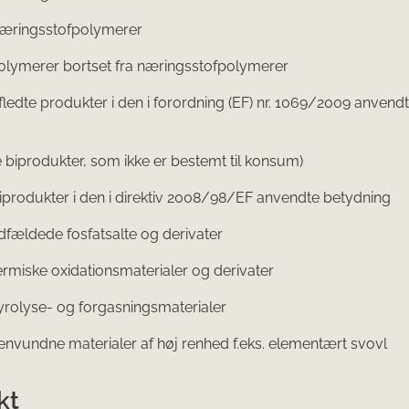
ringsstofpolymerer
ymerer bortset fra næringsstofpolymerer
edte produkter i den i forordning (EF) nr. 1069/2009 anvend
 biprodukter, som ikke er bestemt til konsum)
rodukter i den i direktiv 2008/98/EF anvendte betydning
fældede fosfatsalte og derivater
miske oxidationsmaterialer og derivater
rolyse- og forgasningsmaterialer
vundne materialer af høj renhed f.eks. elementært svovl
kt