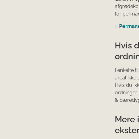
afgrødekod
for perman
Permane
Hvis d
ordni
I enkelte t
areal ikke 
Hvis du ik
ordninger,
& bæredygt
Mere 
ekste