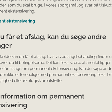
er, som du skal bruge, i vores spørgsmål og svar på tilsku
ent ekstensivering.
nt ekstensivering
u får et afslag, kan du søge andre
nger
ilfælde kan du få et afslag, hvis vi ved sagsbehandling finder ud
lever op til betingelserne. Det kan f.eks. være, at arealet ligger
ke får tilsagn om permanent ekstensivering, kan du søge andr
 der ikke er forenelige med permanent ekstensivering f.eks. bio
ighed eller økologisk arealstøtte.
information om permanent
nsivering