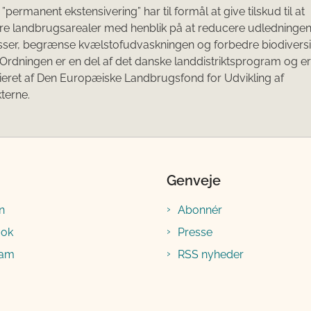
permanent ekstensivering” har til formål at give tilskud til at
re landbrugsarealer med henblik på at reducere udledningen
sser, begrænse kvælstofudvaskningen og forbedre biodiversi
 Ordningen er en del af det danske landdistriktsprogram og er
eret af Den Europæiske Landbrugsfond for Udvikling af
kterne.
Genveje
n
Abonnér
ook
Presse
ram
RSS nyheder