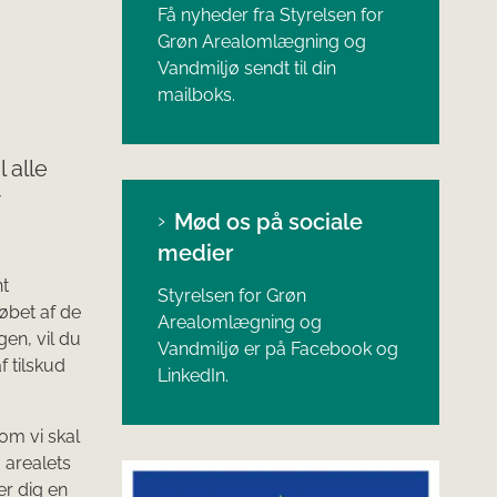
Få nyheder fra Styrelsen for
Grøn Arealomlægning og
Vandmiljø sendt til din
mailboks.
 alle
r
Mød os på sociale
medier
nt
Styrelsen for Grøn
løbet af de
Arealomlægning og
gen, vil du
Vandmiljø er på Facebook og
f tilskud
LinkedIn.
om vi skal
 arealets
r dig en