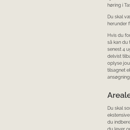
høring i Ta
Du skal væ
herunder f
Hvis du fo
så kan du 
senest 4 ug
delvist til
oplyse jou
tilsagnet 
ansøgning
Areal
Du skal so
ekstensive
du indberet
du lever o