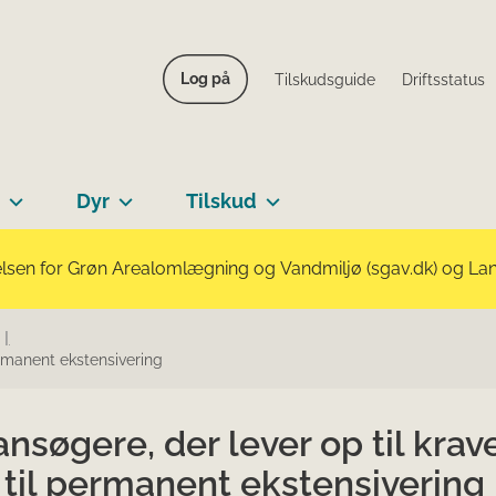
Log på
Tilskudsguide
Driftsstatus
Dyr
Tilskud
lsen for Grøn Arealomlægning og Vandmiljø (sgav.dk) og Landb
permanent ekstensivering
ansøgere, der lever op til krav
a til permanent ekstensivering