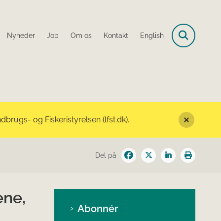
Nyheder
Job
Om os
Kontakt
English
rugs- og Fiskeristyrelsen (lfst.dk).
Del på
ene,
Abonnér