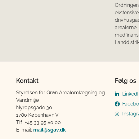
Ordningen ”
ekstensive
drivhusga
arealerne.
medfinansi
Landdistri
Kontakt
Følg os
Styrelsen for Grøn Arealomlægning og
LinkedI
Vandmiljø
Faceb
Nyropsgade 30
Instag
1780 København V
Tlf.: +45 33 95 80 00
E-mail:
mail@sgav.dk