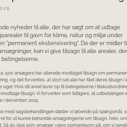
2025
ode nyheder til alle, der har søgt om at udtage
sarealer til gavn for klima, natur og miljø under
n ”permanent ekstensivering”. Da der er midler til
nsøgninger, kan vi give tilsagn til alle arealer, de
 betingelserne.
ca. 500 ansøgere har allerede modtaget tilsagn om permane
ing, og det forventes, at stort set alle har fået deres tilsagn i 
ger. Hvis dit areal lever op til betingelserne i tilskudsordnin
 modtage tilsagn. Vi forventer som tidligere, at udbetalingen a
e i december 2025.
lse med sagsbehandlingen støder vi løbende på spørgsmål, s
ret for at kunne behandle ansøgningerne om tilsagn, f.eks. om
ld. Så du skal som ansøger være opmærksom på, om vi sende