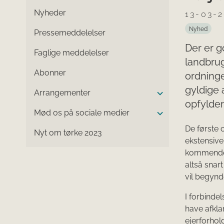
Nyheder
13-03-
Nyhed
Pressemeddelelser
Der er g
Faglige meddelelser
landbrug
Abonner
ordninge
gyldige a
Arrangementer
opfylder
Mød os på sociale medier
De første 
Nyt om tørke 2023
ekstensiver
kommende u
altså snart
vil begynd
I forbinde
have afkla
ejerforho