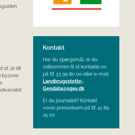
dsguiden
Kontakt
Har du spørgsmål, er du
velkommen til at kontakte os
 af, at dit
på tlf. 33 95 80 00 eller e-mail:
 i byzone.
Landbrugsstotte-
e
Geodata@sgav.dk
diversitet
Er du journalist? Kontakt
vores presseteam på tlf. 41 89
25 07.