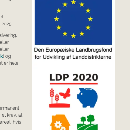
et,
 2025.
ivering,
eller
eller
dk
) og
t er hele
permanent
et krav, at
areal, hvis