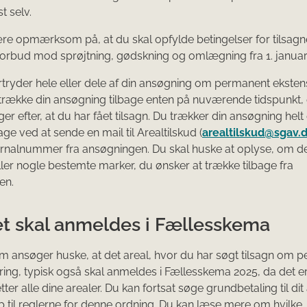
st selv.
re opmærksom på, at du skal opfylde betingelser for tilsagn
orbud mod sprøjtning, gødskning og omlægning fra 1. januar
rtryder hele eller dele af din ansøgning om permanent ekstens
trække din ansøgning tilbage enten på nuværende tidspunkt, 
er efter, at du har fået tilsagn. Du trækker din ansøgning helt 
bage ved at sende en mail til Arealtilskud (
arealtilskud@sgav.
rnalnummer fra ansøgningen. Du skal huske at oplyse, om de
eller nogle bestemte marker, du ønsker at trække tilbage fra
en.
et skal anmeldes i Fællesskema
m ansøger huske, at det areal, hvor du har søgt tilsagn om 
ring, typisk også skal anmeldes i Fællesskema 2025, da det er 
ter alle dine arealer. Du kan fortsat søge grundbetaling til dit 
p til reglerne for denne ordning. Du kan læse mere om hvilke