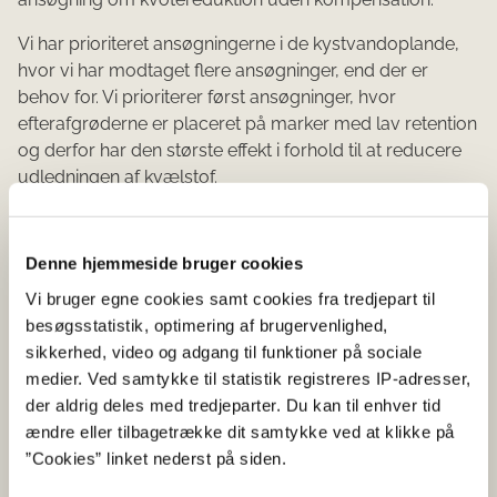
Vi har prioriteret ansøgningerne i de kystvandoplande,
hvor vi har modtaget flere ansøgninger, end der er
behov for. Vi prioriterer først ansøgninger, hvor
efterafgrøderne er placeret på marker med lav retention
og derfor har den største effekt i forhold til at reducere
udledningen af kvælstof.
I år får 7523 landbrugere tilsagn til alle eller nogle
ansøgte marker. 138 landbrugere vil få afslag til alle
Denne hjemmeside bruger cookies
ansøgte marker, fordi der er overansøgt i et
Vi bruger egne cookies samt cookies fra tredjepart til
kystvandopland.
besøgsstatistik, optimering af brugervenlighed,
sikkerhed, video og adgang til funktioner på sociale
Vi går i gang med at beregne
medier. Ved samtykke til statistik registreres IP-adresser,
eventuelt krav om obligatoriske
der aldrig deles med tredjeparter. Du kan til enhver tid
ændre eller tilbagetrække dit samtykke ved at klikke på
målrettede efterafgrøder
”Cookies” linket nederst på siden.