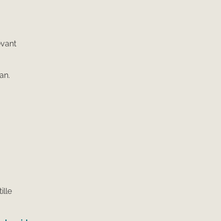
evant
an.
ille