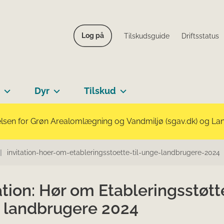
Log på
Tilskudsguide
Driftsstatus
Dyr
Tilskud
lsen for Grøn Arealomlægning og Vandmiljø (sgav.dk) og Landb
invitation-hoer-om-etableringsstoette-til-unge-landbrugere-2024
ation: Hør om Etableringsstøtte
 landbrugere 2024