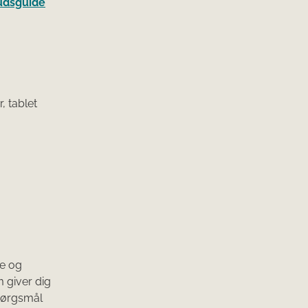
kudsguide
, tablet
se og
m giver dig
spørgsmål