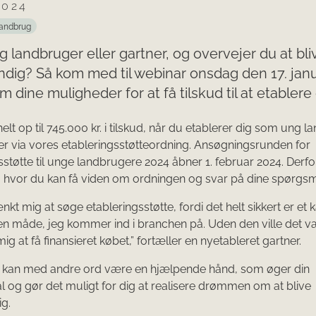
2024
andbrug
g landbruger eller gartner, og overvejer du at bli
dig? Så kom med til webinar onsdag den 17. jan
m dine muligheder for at få tilskud til at etablere 
elt op til 745.000 kr. i tilskud, når du etablerer dig som ung 
ner via vores etableringsstøtteordning. Ansøgningsrunden for
sstøtte til unge landbrugere 2024 åbner 1. februar 2024. Derfo
, hvor du kan få viden om ordningen og svar på dine spørgsm
ænkt mig at søge etableringsstøtte, fordi det helt sikkert er e
den måde, jeg kommer ind i branchen på. Uden den ville det væ
ig at få finansieret købet,” fortæller en nyetableret gartner.
t kan med andre ord være en hjælpende hånd, som øger din
l og gør det muligt for dig at realisere drømmen om at blive
ig.