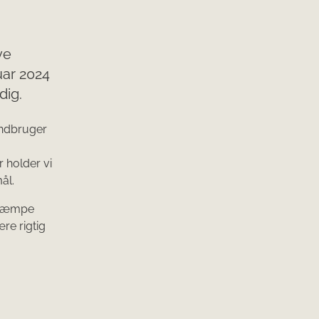
ve
uar 2024
dig.
landbruger
r holder vi
ål.
t kæmpe
re rigtig