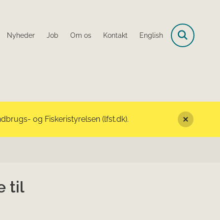
Nyheder
Job
Om os
Kontakt
English
rugs- og Fiskeristyrelsen (lfst.dk).
 til