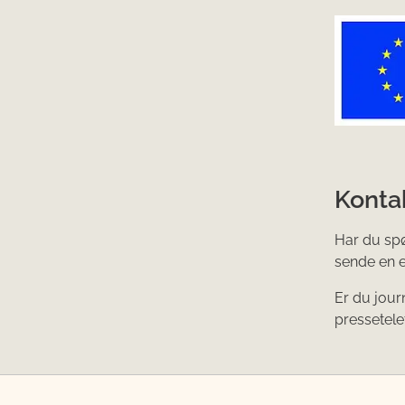
Konta
Har du spø
sende en e
Er du jour
pressetele