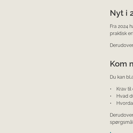
Nyt i 
Fra 2024 h
praktisk e
Derudover 
Kom me
Du kan bl.
• Krav til
• Hvad du
• Hvordan
Derudover 
spørgsmål 