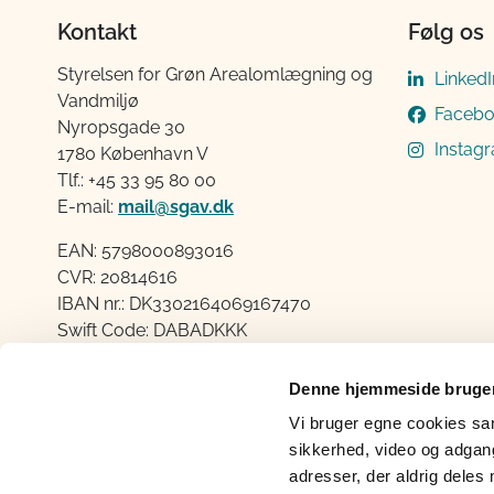
Kontakt
Følg os
Styrelsen for Grøn Arealomlægning og
LinkedI
Vandmiljø
Faceb
Nyropsgade 30
Instag
1780 København V
Tlf.: +45 33 95 80 00
E-mail:
mail@sgav.dk
EAN: 5798000893016
CVR: 20814616
IBAN nr.: DK3302164069167470
Swift Code: DABADKKK
Elektronisk fakturering
Denne hjemmeside bruger
Åben:
Vi bruger egne cookies samt
Mandag – Torsdag fra 08.30 – 15.00
sikkerhed, video og adgang 
Fredag fra 08.30 – 14.00
adresser, der aldrig deles 