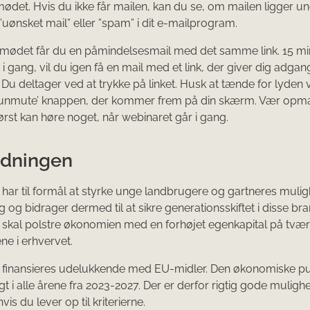
mødet. Hvis du ikke får mailen, kan du se, om mailen ligger u
 ”uønsket mail” eller ”spam” i dit e-mailprogram.
mødet får du en påmindelsesmail med det samme link. 15 min
 gang, vil du igen få en mail med et link, der giver dig adgang 
 Du deltager ved at trykke på linket. Husk at tænde for lyden 
 ’unmute’ knappen, der kommer frem på din skærm. Vær o
først kan høre noget, når webinaret går i gang.
dningen
 har til formål at styrke unge landbrugere og gartneres mulig
g og bidrager dermed til at sikre generationsskiftet i disse bra
 skal polstre økonomien med en forhøjet egenkapital på tvær
ne i erhvervet.
 finansieres udelukkende med EU-midler. Den økonomiske pul
ligt i alle årene fra 2023-2027. Der er derfor rigtig gode muligh
hvis du lever op til kriterierne.