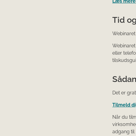
Læs mere 
Tid o
Webinaret 
Webinaret 
eller tele
tilskudsgui
Sådan
Det er gra
Tilmeld d
Når du til
virksomhed
adgang til