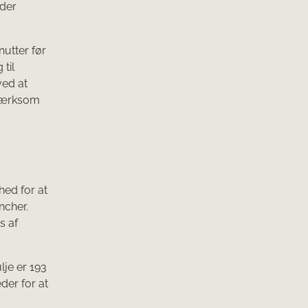
nder
utter før
til
ved at
pmærksom
hed for at
ncher.
s af
je er 193
eder for at