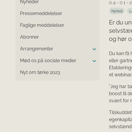
Nyheder
04-01-
Nyhed
L
Pressemeddelelser
Er du un
Faglige meddelelser
selvstæn
Abonner
og hør o
Arrangementer
Du kan få h
Mød os på sociale medier
eller gart
Etablering
Nyt om tørke 2023
et webinar
”Jeg har t
boost til 
svært for m
Tilskudde
egenkapita
selvstænd