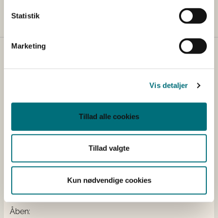
Landbrugsstyrelsens pressetelefon på tlf. 41 89 25 07.
Statistik
Marketing
Kontakt
Styrelsen for Grøn Arealomlægning og Vandmiljø
Vis detaljer
Nyropsgade 30
1780 København V
Tlf.: +45 33 95 80 00
Tillad alle cookies
E-mail:
mail@sgav.dk
EAN: 5798000893016
Tillad valgte
CVR: 20814616
IBAN nr.: DK3302164069167470
Swift Code: DABADKKK
Kun nødvendige cookies
Elektronisk fakturering
Åben: