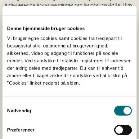
indeværende års ansøgninger om landbrugsstøtte. Hvis
du er udvalgt til at besvare undersøgelsen, har du
modtaget en e-mail med et link, som giver adgang til
undersøgelsen.
Denne hjemmeside bruger cookies
Vi bruger egne cookies samt cookies fra tredjepart til
Dine svar giver os vigtig viden
besøgsstatistik, optimering af brugervenlighed,
sikkerhed, video og adgang til funktioner på sociale
Dine besvarelser giver os vigtig viden om din oplevelse
medier. Ved samtykke til statistik registreres IP-adresser,
med Landbrugsstyrelsen, og er med til at sætte en
der aldrig deles med tredjeparter. Du kan til enhver tid
retning for vores arbejde det kommende år. Derfor er
ændre eller tilbagetrække dit samtykke ved at klikke på
hver enkelt besvarelse vigtig.
”Cookies” linket nederst på siden.
Kontakt
Samtykkevalg
Nødvendig
Har du spørgsmål, er du velkommen til at kontakte os
på tlf. 33 95 80 00 eller sende en mail til
mail@lbst.dk
.
Præferencer
Er du journalist, er du velkommen til at kontakte