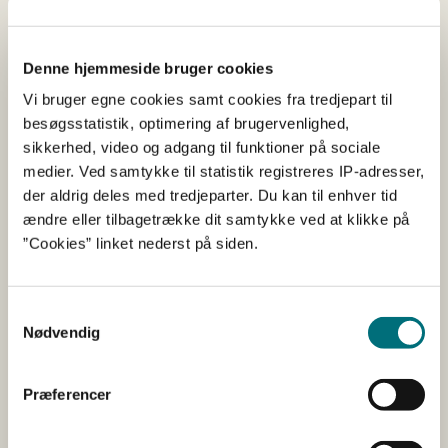
pr. ha mere, end de ellers ville kunne under
grundbetalingsordningen i 2023. Udbetalingen af det
højere beløb er afhængig af, at Europa-Kommissionen
Denne hjemmeside bruger cookies
godkender en ændring af den danske CAP-plan.
Vi bruger egne cookies samt cookies fra tredjepart til
besøgsstatistik, optimering af brugervenlighed,
Sådan er de vigtigste ændringer
sikkerhed, video og adgang til funktioner på sociale
medier. Ved samtykke til statistik registreres IP-adresser,
i vejledningen om
der aldrig deles med tredjeparter. Du kan til enhver tid
grundbetaling for 2024
ændre eller tilbagetrække dit samtykke ved at klikke på
”Cookies” linket nederst på siden.
Fra 2024 vil der kun være én afgrødekode for
slåningsbrak, hvor arealet skal slås mindst én gang i
perioden 1. april til 25. oktober, og hvor der i perioden 1.
Samtykkevalg
maj til 31. juli ikke må ske slåning af hensyn til dyrene. Det
Nødvendig
betyder, at du ikke længere skal vælge én ud af to
afgrødekoder for at fortælle, om du vil slå arealet i
Præferencer
foråret eller om sommeren.
Hvis vejrforhold betyder, at det ikke er muligt at