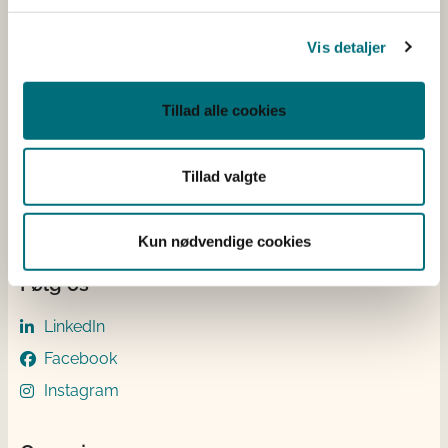
E-mail:
mail@sgav.dk
EAN: 5798000893016
Vis detaljer
CVR: 20814616
IBAN nr.: DK3302164069167470
Tillad alle cookies
Swift Code: DABADKKK
Elektronisk fakturering
Tillad valgte
Åben:
Mandag – Torsdag fra 08.30 – 15.00
Fredag fra 08.30 – 14.00
Kun nødvendige cookies
Følg os
LinkedIn
Facebook
Instagram