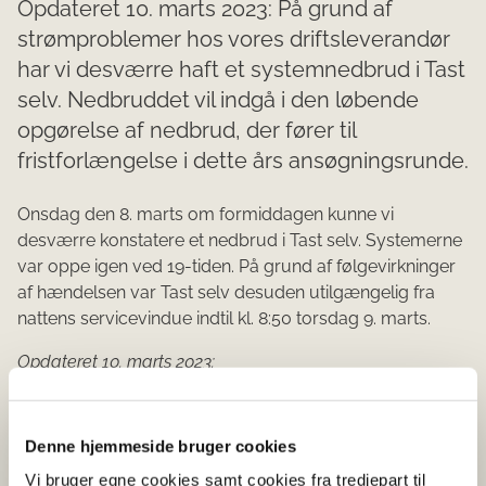
Opdateret 10. marts 2023: På grund af
strømproblemer hos vores driftsleverandør
har vi desværre haft et systemnedbrud i Tast
selv. Nedbruddet vil indgå i den løbende
opgørelse af nedbrud, der fører til
fristforlængelse i dette års ansøgningsrunde.
Onsdag den 8. marts om formiddagen kunne vi
desværre konstatere et nedbrud i Tast selv. Systemerne
var oppe igen ved 19-tiden. På grund af følgevirkninger
af hændelsen var Tast selv desuden utilgængelig fra
nattens servicevindue indtil kl. 8:50 torsdag 9. marts.
Opdateret 10. marts 2023:
Efter udsendelse af denne nyhed var Landbrugsstyrelsen
nødsaget til at lukke Tast selv grundet følgevirkninger af
nedbruddet 8. marts. Tast selv var derfor også
Denne hjemmeside bruger cookies
utilgængelig i perioden 14:53 til 17:16 den 9. marts.
Vi bruger egne cookies samt cookies fra tredjepart til