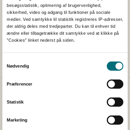
besøgsstatistik, optimering af brugervenlighed,
Vi følger ansøgningsrunden og ikke mindst performance
sikkerhed, video og adgang til funktioner på sociale
på vores it-systemer meget tæt og vurderer løbende
medier. Ved samtykke til statistik registreres IP-adresser,
behovet for at udsætte ansøgningsfristen til
der aldrig deles med tredjeparter. Du kan til enhver tid
Fællesskemaet 2023.
ændre eller tilbagetrække dit samtykke ved at klikke på
Vi vil sidst i marts melde den samlede fristforlængelse
”Cookies” linket nederst på siden.
ud, og nedetiden 8. marts samt et tidligere nedbrud 13.
februar vil indgå heri. Vi forventer derfor, at der bliver
tale om mindst to dages fristforlængelse.
Samtykkevalg
Nødvendig
Præferencer
Kontakt
Statistik
Styrelsen for Grøn Arealomlægning og Vandmiljø
Nyropsgade 30
1780 København V
Marketing
Tlf.: +45 33 95 80 00