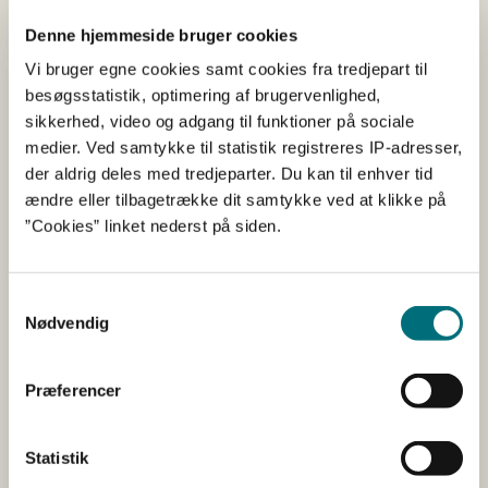
Vi har tilføjet disse ændringer til vejledningen, som nu er
Denne hjemmeside bruger cookies
tredje version:
Vi bruger egne cookies samt cookies fra tredjepart til
Vi præciserer, at ændringen i bekendtgørelsen
besøgsstatistik, optimering af brugervenlighed,
medfører, at der er ligestilling mellem Tingbogen
sikkerhed, video og adgang til funktioner på sociale
for fast ejendom, Personbogen for
medier. Ved samtykke til statistik registreres IP-adresser,
virksomhedspant og registrering i
der aldrig deles med tredjeparter. Du kan til enhver tid
Erhvervsstyrelsens ejerbog.
ændre eller tilbagetrække dit samtykke ved at klikke på
Det er nu formuleret klart, at alle indsendte
”Cookies” linket nederst på siden.
uddannelser vurderes, og at der findes en ikke-
udtømmende uddannelsesliste på Tilskudsguiden.
Samtykkevalg
Det er nu mere præcist, hvilken tinglysningsdato
Nødvendig
der ligger til grund for kravet om, at etableringen
ikke må være ældre end fire år. Tidligere stod der, at
Præferencer
det var den ældste tinglysningsdato, som vi
beregnede kravet om fire år ud fra. Fremadrettet
bliver det den tinglysning, der angives i
Statistik
ansøgningsskemaet, som vi tager udgangspunkt i.