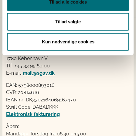
Tillad alle cookies
Tillad valgte
Kontakt
Kun nødvendige cookies
Styrelsen for Grøn Arealomlægning og Vandmiljø
Nyropsgade 30
1780 København V
Tlf.: +45 33 95 80 00
E-mail:
mail@sgav.dk
EAN: 5798000893016
CVR: 20814616
IBAN nr.: DK3302164069167470
Swift Code: DABADKKK
Elektronisk fakturering
Åben:
Mandag – Torsdag fra 08.30 – 15.00