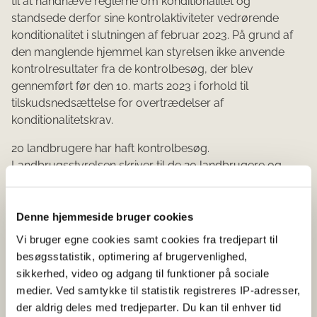
til at håndhæve reglerne om konditionalitet og
standsede derfor sine kontrolaktiviteter vedrørende
konditionalitet i slutningen af februar 2023. På grund af
den manglende hjemmel kan styrelsen ikke anvende
kontrolresultater fra de kontrolbesøg, der blev
gennemført før den 10. marts 2023 i forhold til
tilskudsnedsættelse for overtrædelser af
konditionalitetskrav.
20 landbrugere har haft kontrolbesøg.
Landbrugsstyrelsen skriver til de 20 landbrugere og
meddeler, at den gennemførte kontrol med
overholdelse af konditionalitetskravene er ugyldig, og at
det betyder, at hvor der ved kontrollen blev konstateret
Denne hjemmeside bruger cookies
overtrædelser af konditionalitetskrav, vil
Vi bruger egne cookies samt cookies fra tredjepart til
kontrolresultaterne ikke blive anvendt til
besøgsstatistik, optimering af brugervenlighed,
konditionalitetssanktioner.
sikkerhed, video og adgang til funktioner på sociale
medier. Ved samtykke til statistik registreres IP-adresser,
Bekendtgørelsesændringen er trådt i kraft fra 10. marts
der aldrig deles med tredjeparter. Du kan til enhver tid
2023.