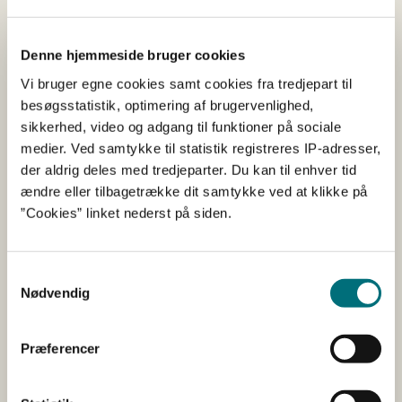
naturligvis være mulighed for at stille spørgsmål, og så
vil to projektledere dele deres erfaring med GUDP´s
Denne hjemmeside bruger cookies
ansøgningsrunde og give skarpe råd til den gode
Vi bruger egne cookies samt cookies fra tredjepart til
ansøgning.
besøgsstatistik, optimering af brugervenlighed,
Du tilmelder dig informationsmødet her
sikkerhed, video og adgang til funktioner på sociale
medier. Ved samtykke til statistik registreres IP-adresser,
I tvivl, om dit projekt er
der aldrig deles med tredjeparter. Du kan til enhver tid
ændre eller tilbagetrække dit samtykke ved at klikke på
relevant?
”Cookies” linket nederst på siden.
Hvis du er i tvivl om, hvorvidt din idé lever op til
kriterierne for at modtage projekttilskud fra GUDP, så er
Samtykkevalg
du altid velkommen til at sende GUDP-sekretariatet en
Nødvendig
kort projektbeskrivelse.
Derefter vil vores sagsbehandlere vende tilbage med
Præferencer
kvalificeret vejledning, og måske skubbe din idé tættere
på virkeligheden.