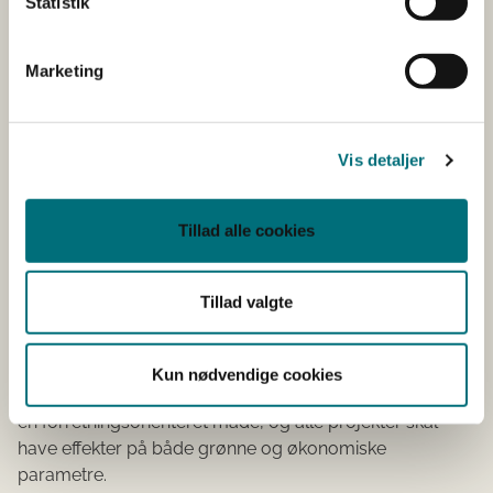
Statistik
Din projektbeskrivelse skal udfyldes i vores formular og
må højst fylde én side.
Marketing
Formularen til projektbeskrivelsen finder du her
Vis detaljer
Om GUDP
Grønt Udviklings- & Demonstrationsprogram giver
Tillad alle cookies
tilskud til projekter i hele fødevareklyngen og dækker alt
lige fra primærproduktionen til lands eller til vands, over
teknologiudvikling, forædling og forarbejdning til
Tillad valgte
afsætningsledet.
Alle GUDP-projekter skal bidrage med løsninger på de
Kun nødvendige cookies
miljø- og klimaudfordringer, samfundet står over for på
en forretningsorienteret måde, og alle projekter skal
have effekter på både grønne og økonomiske
parametre.