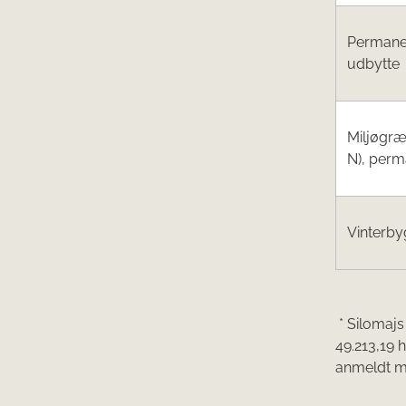
Permane
udbytte
Miljøgræ
N), perm
Vinterby
* Silomaj
49.213,19 
anmeldt m