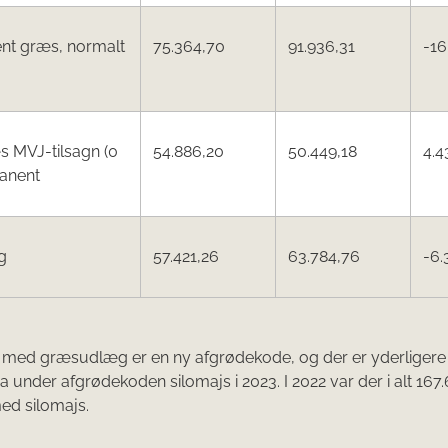
nt græs, normalt
75.364,70
91.936,31
-16
s MVJ-tilsagn (0
54.886,20
50.449,18
4.4
anent
g
57.421,26
63.784,76
-6.
s med græsudlæg er en ny afgrødekode, og der er yderliger
ha under afgrødekoden silomajs i 2023. I 2022 var der i alt 167
ed silomajs.