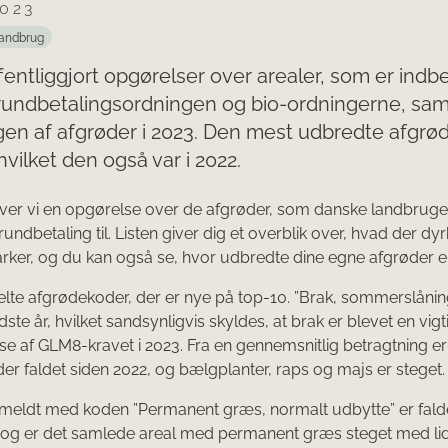
2023
andbrug
ffentliggjort opgørelser over arealer, som er indb
rundbetalingsordningen og bio-ordningerne, sam
gen af afgrøder i 2023. Den mest udbredte afgrø
hvilket den også var i 2022.
aver vi en opgørelse over de afgrøder, som danske landbruge
undbetaling til. Listen giver dig et overblik over, hvad der dy
ker, og du kan også se, hvor udbredte dine egne afgrøder er
elte afgrødekoder, der er nye på top-10. ”Brak, sommerslåning
idste år, hvilket sandsynligvis skyldes, at brak er blevet en vig
else af GLM8-kravet i 2023. Fra en gennemsnitlig betragtning er
er faldet siden 2022, og bælgplanter, raps og majs er steget.
meldt med koden ”Permanent græs, normalt udbytte” er fald
 Dog er det samlede areal med permanent græs steget med li