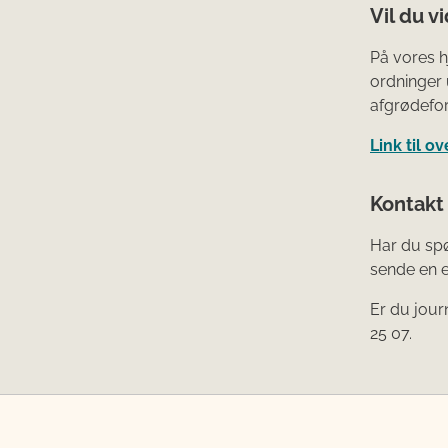
Vil du v
På vores h
ordninger 
afgrødefor
Link til o
Kontakt
Har du spø
sende en e
Er du journ
25 07.