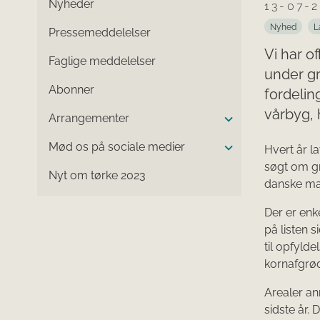
Nyheder
13-07-
Nyhed
L
Pressemeddelelser
Vi har o
Faglige meddelelser
under g
Abonner
fordelin
vårbyg, 
Arrangementer
Mød os på sociale medier
Hvert år l
søgt om gr
Nyt om tørke 2023
danske mar
Der er enk
på listen s
til opfyld
kornafgrød
Arealer an
sidste år.