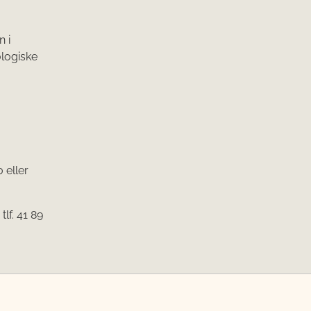
 i
ologiske
 eller
lf. 41 89