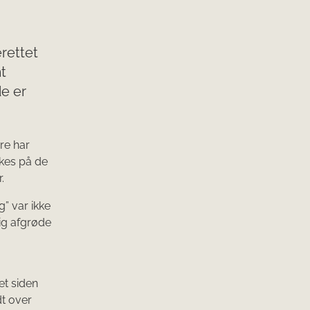
erettet
t
de er
re har
rkes på de
.
” var ikke
tig afgrøde
et siden
dt over