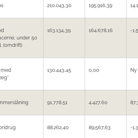
ps
210.043,30
195.916,39
14.
ed
163.134,39
164.678,16
-1.
ucerne, under 50
 (omdrift)
s med
130.443,45
0,00
Ny
læg*
ommerslåning
91.778,51
4.427,60
87.
bridrug
88.262,40
89.567,63
-1.