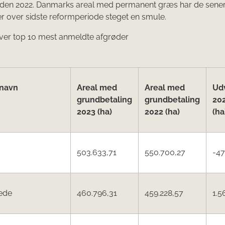
iden 2022. Danmarks areal med permanent græs har de senere
 er over sidste reformperiode steget en smule.
ver top 10 mest anmeldte afgrøder
navn
Areal med
Areal med
Udv
grundbetaling
grundbetaling
20
2023 (ha)
2022 (ha)
(ha
503.633,71
550.700,27
-47
ede
460.796,31
459.228,57
1.5