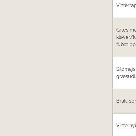
Vinterra
Græs m
kløver/l
% bælgpl.
Silomaj
græsud
Brak, s
Vinterhy