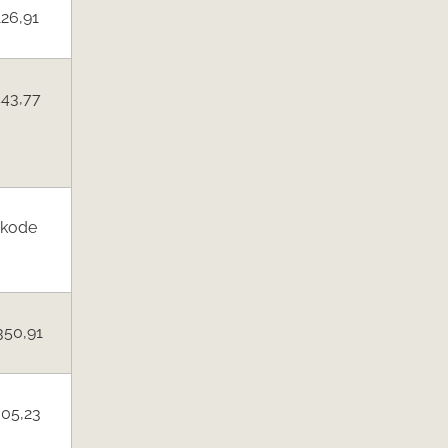
126,91
543,77
 kode
350,91
305,23