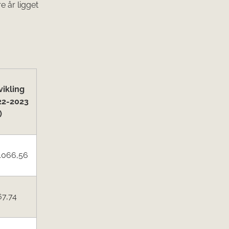
 år ligget
ikling
22-2023
)
.066,56
67,74