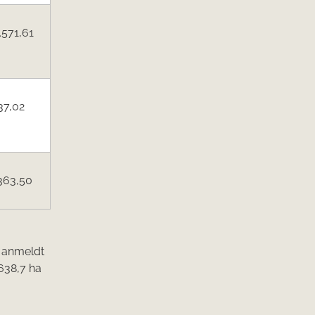
.571,61
37,02
363,50
e anmeldt
.638,7 ha