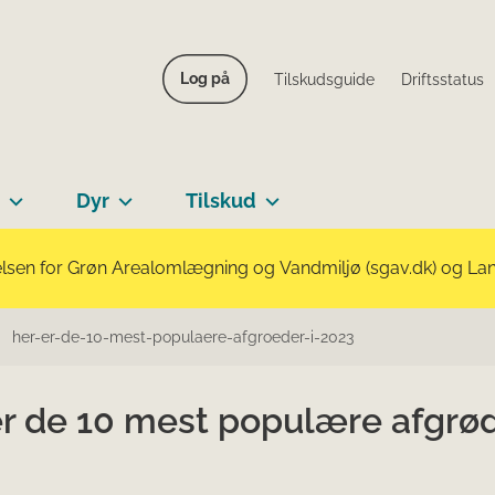
Log på
Tilskudsguide
Driftsstatus
Dyr
Tilskud
lsen for Grøn Arealomlægning og Vandmiljø (sgav.dk) og Landb
her-er-de-10-mest-populaere-afgroeder-i-2023
er de 10 mest populære afgrød