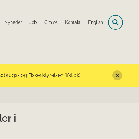
Nyheder
Job
Om os
Kontakt
English
rugs- og Fiskeristyrelsen (lfst.dk).
er i