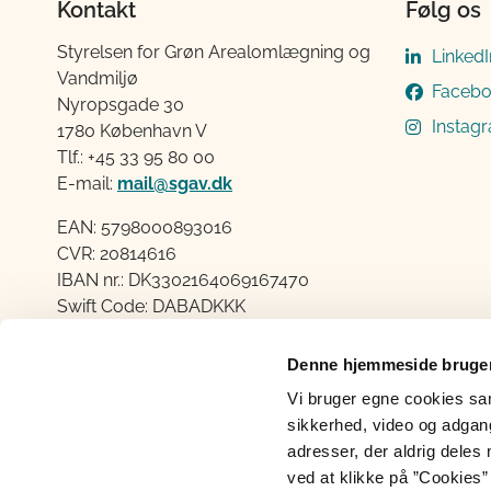
Kontakt
Følg os
Styrelsen for Grøn Arealomlægning og
LinkedI
Vandmiljø
Faceb
Nyropsgade 30
Instag
1780 København V
Tlf.: +45 33 95 80 00
E-mail:
mail@sgav.dk
EAN: 5798000893016
CVR: 20814616
IBAN nr.: DK3302164069167470
Swift Code: DABADKKK
Elektronisk fakturering
Denne hjemmeside bruger
Åben:
Vi bruger egne cookies samt
Mandag – Torsdag fra 08.30 – 15.00
sikkerhed, video og adgang 
Fredag fra 08.30 – 14.00
adresser, der aldrig deles 
ved at klikke på ”Cookies” 