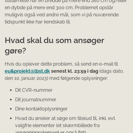
stistørrelse har en bredde på mere end 260 cm og/eller
en dybde på mere end 300 cm. Problemet opstår
muligvis også ved andre mål, som vi på nuværende
tidspunkt ikke har kendskab til.
Hvad skal du som ansøger
gøre?
Hvis du oplever dette problem, så send en e-mail til
eu&projekt@lbst.dk
senest kl. 23:59 i dag
(dags dato,
den 10. januar 2023) med følgende oplysninger:
Dit CVR-nummer
Dit journalnummer
Dine kontaktoplysninger
Hvad du ønsker at søge om tilskud til, inkl. evt.
valgfrie elementer (et skærmbillede fra
ansøgningsskemaet er også fint).