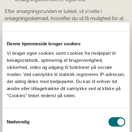
Efter ansøgningsrunden er lukket, vil vi rette i
ansøgningsskemaet, hvorefter du vil få mulighed for at
indsende en ansøgning med de angivne oplysninger. Vi
giver dig besked, så snart vi er klar til at modtage din
ansøgning.
Denne hjemmeside bruger cookies
Vi bruger egne cookies samt cookies fra tredjepart til
Om ordningen
besøgsstatistik, optimering af brugervenlighed,
sikkerhed, video og adgang til funktioner på sociale
Miljø- og klimateknologiordningen er en del af
medier. Ved samtykke til statistik registreres IP-adresser,
Landdistriktsprogrammet (LDP) 2014-2022, der har som
der aldrig deles med tredjeparter. Du kan til enhver tid
overordnet mål at styrke bæredygtighed, innovation og
ændre eller tilbagetrække dit samtykke ved at klikke på
konkurrenceevne i den primære jordbrugssektor samt
”Cookies” linket nederst på siden.
bidrage til strukturudvikling på landbrugsbedrifterne
med en mere ressourceeffektiv landbrugsproduktion til
følge.
Samtykkevalg
Formålet med ordningen er gennem tilskud til
Nødvendig
investeringer i nye teknologier på jordbrugsbedrifter at