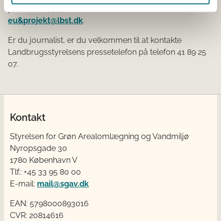
på telefon 33 95 80 00 eller sende en e-mail til
eu&projekt@lbst.dk
.
Er du journalist, er du velkommen til at kontakte
Landbrugsstyrelsens pressetelefon på telefon 41 89 25
07.
Kontakt
Styrelsen for Grøn Arealomlægning og Vandmiljø
Nyropsgade 30
1780 København V
Tlf.: +45 33 95 80 00
E-mail:
mail@sgav.dk
EAN: 5798000893016
CVR: 20814616