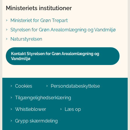
Ministeriets institutioner
Ministeriet for Grøn Trepart
Styrelsen for Grøn Arealomlægning og Vandmiljø
Naturstyrelsen
Kontakt Styrelsen for Grøn Arealomlægning og
Vandmiljø
Cookies
Persondatabeskyttelse
Tilgængelighedserklæring
Whistleblower
Læs op
Grypp skærmdeling