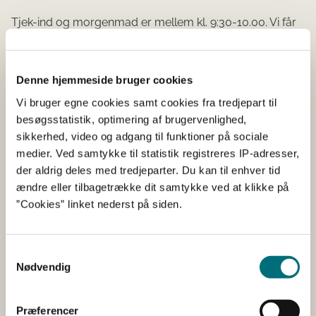
Tjek-ind og morgenmad er mellem kl. 9:30-10.00. Vi får
frokost ca kl. 12.00 og eftermiddagskaffe ca. kl. 14.00.
Adressen er Comwell Middelfart, Karensmindevej 3 -
Denne hjemmeside bruger cookies
5500 Middelfart.
Vi bruger egne cookies samt cookies fra tredjepart til
Bemærk. Du er velkommen til at blive i salen og se DM’s
besøgsstatistik, optimering af brugervenlighed,
webinar om Klimaskovfonden i frokostpausen.
sikkerhed, video og adgang til funktioner på sociale
Webinaret er i samme tidsrum, som vi har planlagt
medier. Ved samtykke til statistik registreres IP-adresser,
frokostpause.
der aldrig deles med tredjeparter. Du kan til enhver tid
ændre eller tilbagetrække dit samtykke ved at klikke på
Vær med til at gøre programmet
”Cookies” linket nederst på siden.
relevant
Samtykkevalg
Sidder du med et spørgsmål, så noter det, når du
Nødvendig
tilmelder dig.
Vær venligst opmærksom på, at vi kun svarer på
Præferencer