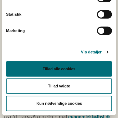
spørgsmål om projekter under ordningen privat
skovrejsning 2022.
Statistik
Tilmelding er nødvendig
Marketing
Det er gratis at deltage i seminaret, men tilmelding er
nødvendig. Der er et begrænset antal pladser.
Vis detaljer
Gå til tilmelding
Du kan tilmelde dig frem til 8. marts 2023.
Tillad alle cookies
Ved ændringer i tilmeldingerne eller afbud kontakt
venligst Nina Hilsted Gemal i på e-mail
nihige@lbst.dk
Tillad valgte
Kontakt
Kun nødvendige cookies
Hvis du har spørgsmål, er du velkommen til at kontakte
os på tlf. 33 95 80 00 eller e-mail
euogprojekt@lbst.dk
.