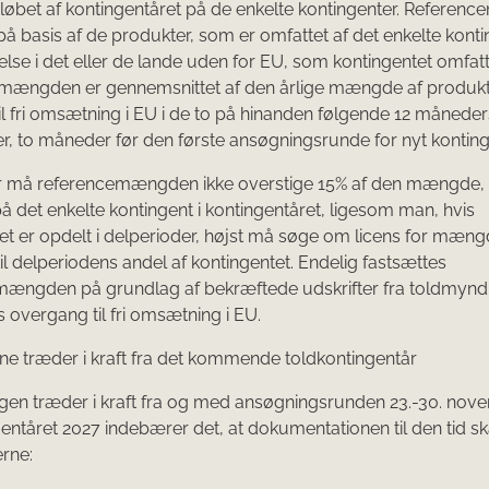
 i løbet af kontingentåret på de enkelte kontingenter. Refere
å basis af de produkter, som er omfattet af det enkelte kont
else i det eller de lande uden for EU, som kontingentet omfatt
mængden er gennemsnittet af den årlige mængde af produkte
il fri omsætning i EU i de to på hinanden følgende 12 måneder
r, to måneder før den første ansøgningsrunde for nyt konting
 må referencemængden ikke overstige 15% af den mængde, de
å det enkelte kontingent i kontingentåret, ligesom man, hvis
et er opdelt i delperioder, højst må søge om licens for mæng
il delperiodens andel af kontingentet. Endelig fastsættes
mængden på grundlag af bekræftede udskrifter fra toldmyn
s overgang til fri omsætning i EU.
e træder i kraft fra det kommende toldkontingentår
gen træder i kraft fra og med ansøgningsrunden 23.-30. nov
gentåret 2027 indebærer det, at dokumentationen til den tid sk
erne: