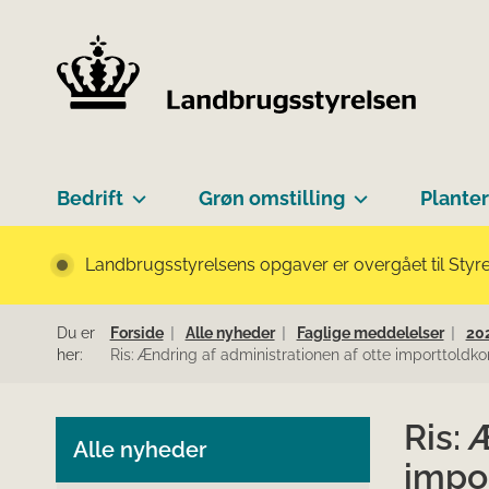
Bedrift
Grøn omstilling
Planter
Landbrugsstyrelsens opgaver er overgået til Styre
Du er
Forside
Alle nyheder
Faglige meddelelser
20
her:
Ris: Ændring af administrationen af otte importtoldk
Ris: 
Alle nyheder
impo