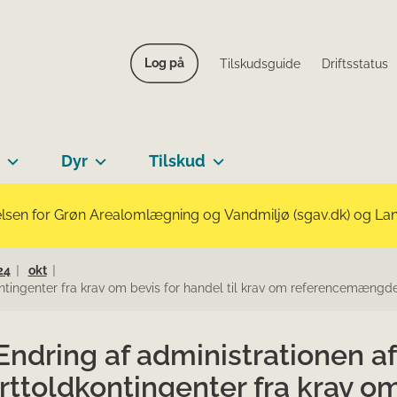
Log på
Tilskudsguide
Driftsstatus
Dyr
Tilskud
lsen for Grøn Arealomlægning og Vandmiljø (sgav.dk) og Landb
24
okt
ontingenter fra krav om bevis for handel til krav om referencemængd
Ændring af administrationen af
rttoldkontingenter fra krav o