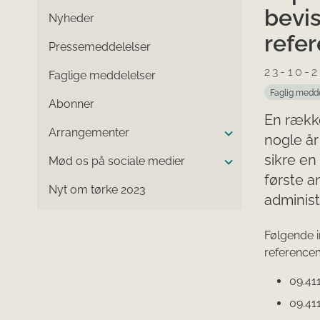
bevis
Nyheder
refe
Pressemeddelelser
23-10-
Faglige meddelelser
Faglig medd
Abonner
En rækk
Arrangementer
nogle år
sikre en
Mød os på sociale medier
første a
Nyt om tørke 2023
adminis
Følgende 
referenc
09.411
09.411