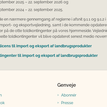
eptember 2025 – 22. september 2026 og
eptember 2024 – 22. september 2025.
de en nærmere gennemgang af reglerne i afsnit 9.1.1 og 9.1.2 i
 import- og eksportvejledning, samt i de kommende opdater
er på de otte toldkontingenter på vores hjemmeside. Vejledn
kelte toldkontingenter vil blive opdateret senest medio nove
icens til import og eksport af landbrugsprodukter
ingenter til import og eksport af landbrugsprodukter
Genveje
n
Abonnér
ook
Presse