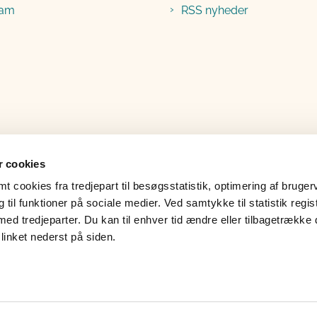
ram
RSS nyheder
 cookies
 cookies fra tredjepart til besøgsstatistik, optimering af bruger
til funktioner på sociale medier. Ved samtykke til statistik regis
med tredjeparter. Du kan til enhver tid ændre eller tilbagetrække
linket nederst på siden.
lgængelighedserklæring
Whistleblower
Læs 