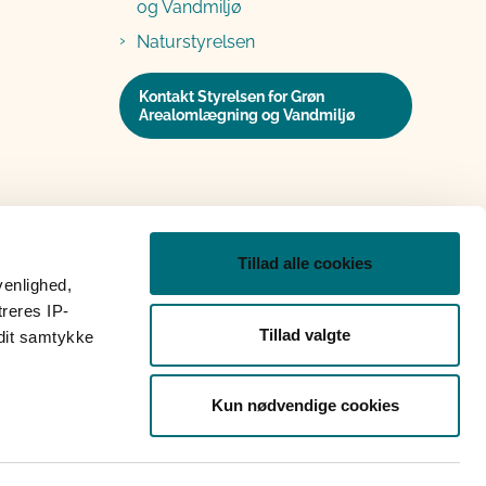
og Vandmiljø
Naturstyrelsen
Kontakt Styrelsen for Grøn
Arealomlægning og Vandmiljø
Tillad alle cookies
venlighed,
treres IP-
Tillad valgte
 dit samtykke
Kun nødvendige cookies
op
Grypp skærmdeling