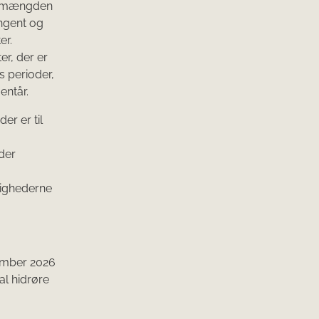
ncemængden
ingent og
er.
r, der er
s perioder,
entår.
r er til
der
dighederne
ember 2026
al hidrøre