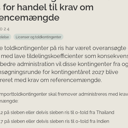
 for handel til krav om
rencemængde
2024
elelse
Licenser og toldkontingenter
e toldkontingenter på ris har været overansøgt
 med lave tildelingskoefficienter som konsekvens
 bedre administration vil disse kontingenter fra 
nsøgningsrunde for kontingentåret 2027 blive
treret med krav om referencemængde.
importtoldkontingenter skal fremover administreres med kra
emængde:
2 på sleben eller delvis sleben ris til 0-told fra Thailand
7 på sleben eller delvis sleben ris til 0-told fra Indien