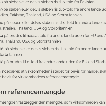
8 på sleben eller delvis sleben ris til 0-told fra Pakistan
9 på sleben eller delvis sleben ris til 0-told fra andre lande 
ndien, Pakistan, Thailand, USA og Storbritannien
0 på sleben eller delvis sleben ris til 0-told fra andre lande 
ustralien, Thailand, USA og Storbritannien
54 på brudris til nedsat told fra andre lande uden for EU end A
a, Thailand, USA og Storbritannien
6 på sleben eller delvis sleben ris til 0-told fra andre lande 
torbritannien
68 på brudris til 0-told fra andre lande uden for EU end Storbr
indebærer, at virksomheden i stedet for bevis for handel ska
 bevis for virksomhedens referencemængde.
om referencemængde
mængden fastlægger den mængde, som virksomheden kan