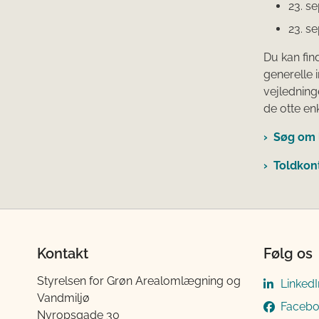
23. s
23. s
Du kan fin
generelle
vejledning
de otte en
Søg om l
Toldkont
Kontakt
Følg os
Styrelsen for Grøn Arealomlægning og
LinkedI
Vandmiljø
Faceb
Nyropsgade 30