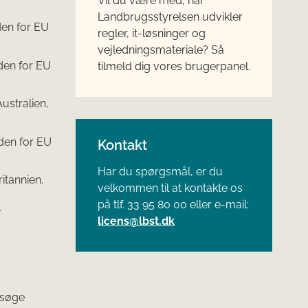
Vil du være med, når
Landbrugsstyrelsen udvikler
uden for EU
regler, it-løsninger og
vejledningsmateriale? Så
uden for EU
tilmeld dig vores brugerpanel.
ustralien,
uden for EU
Kontakt
Har du spørgsmål, er du
itannien.
velkommen til at kontakte os
på tlf. 33 95 80 00 eller e-mail:
l
licens@lbst.dk
 søge