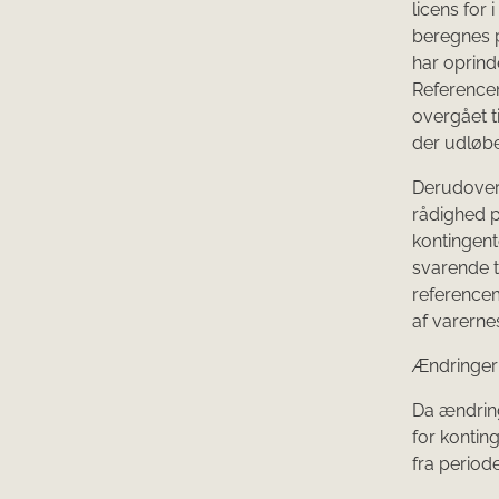
licens for
beregnes p
har oprind
Reference
overgået t
der udløbe
Derudover
rådighed p
kontingent
svarende t
reference
af varerne
Ændringern
Da ændrin
for kontin
fra period