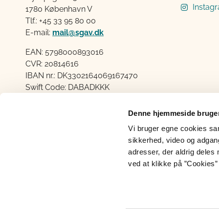
Instag
1780 København V
Tlf.: +45 33 95 80 00
E-mail:
mail@sgav.dk
EAN: 5798000893016
CVR: 20814616
IBAN nr.: DK3302164069167470
Swift Code: DABADKKK
Elektronisk fakturering
Denne hjemmeside bruger
Åben:
Vi bruger egne cookies samt
Mandag – Torsdag fra 08.30 – 15.00
sikkerhed, video og adgang 
Fredag fra 08.30 – 14.00
adresser, der aldrig deles 
ved at klikke på ”Cookies” 
Cookies
Persondatabeskyttelse
Ti