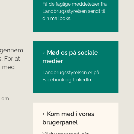
Få de faglige meddelelser fra
Landbrugsstyrelsen sendt til
din mailboks.
e gennem
Mød os på sociale
. For at
medier
og med
Landbrugsstyrelsen er på
Facebook og LinkedIn.
v om
Kom med i vores
brugerpanel