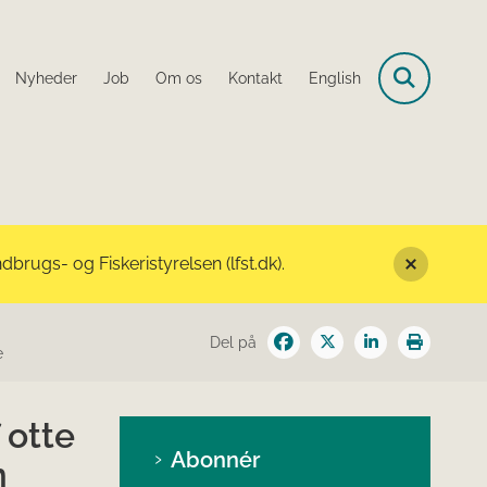
Nyheder
Job
Om os
Kontakt
English
rugs- og Fiskeristyrelsen (lfst.dk).
Del på
e
 otte
Abonnér
m