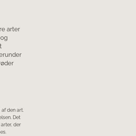
re arter
 og
t
 Herunder
røder
af den art.
elsen. Det
arter, der
es.