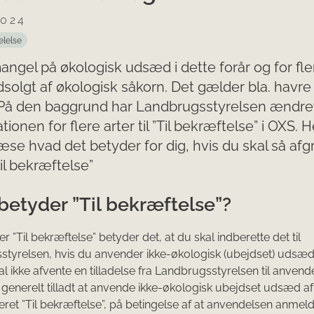
2024
elelse
angel på økologisk udsæd i dette forår og for fle
dsolgt af økologisk såkorn. Det gælder bla. havre
 På den baggrund har Landbrugsstyrelsen ændre
ationen for flere arter til ”Til bekræftelse” i OXS.
æse hvad det betyder for dig, hvis du skal så afg
Til bekræftelse”
betyder ”Til bekræftelse”?
er ”Til bekræftelse” betyder det, at du skal indberette det til
tyrelsen, hvis du anvender ikke-økologisk (ubejdset) udsæd 
l ikke afvente en tilladelse fra Landbrugsstyrelsen til anvend
 generelt tilladt at anvende ikke-økologisk ubejdset udsæd af 
iceret ”Til bekræftelse”, på betingelse af at anvendelsen anmeld