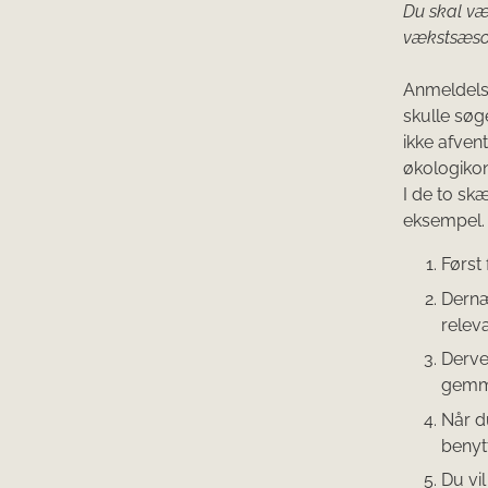
Du skal v
vækstsæson
Anmeldels
skulle søge
ikke afven
økologikon
I de to sk
eksempel.
Først
Dernæ
relev
Derve
gemm
Når d
benyt
Du vi