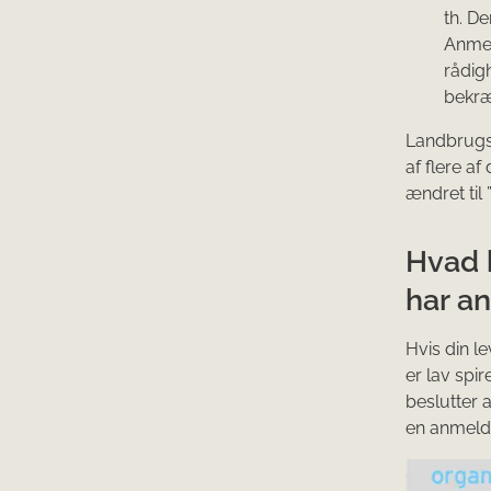
th. D
Anmel
rådig
bekræ
Landbrugs
af flere af
ændret til 
Hvad 
har a
Hvis din l
er lav spi
beslutter 
en anmelde