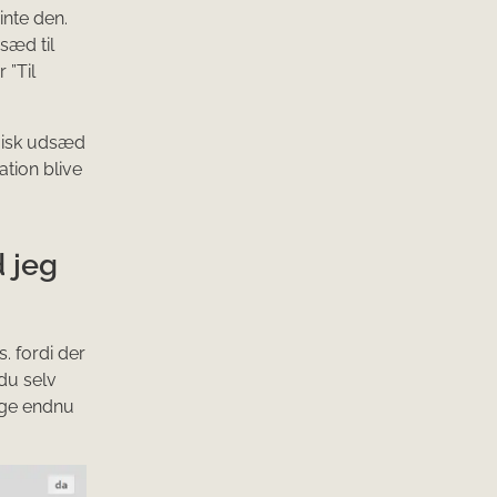
inte den.
sæd til
 ”Til
gisk udsæd
ation blive
 jeg
. fordi der
 du selv
age endnu