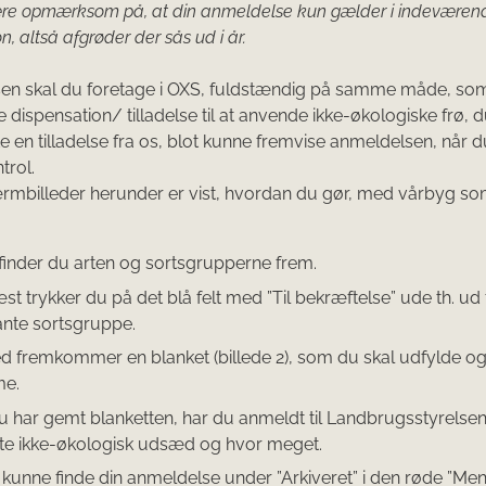
ære opmærksom på, at din anmeldelse kun gælder i indeværen
, altså afgrøder der sås ud i år.
en skal du foretage i OXS, fuldstændig på samme måde, som
 dispensation/ tilladelse til at anvende ikke-økologiske frø, d
te en tilladelse fra os, blot kunne fremvise anmeldelsen, når d
trol.
ærmbilleder herunder er vist, hvordan du gør, med vårbyg s
 finder du arten og sortsgrupperne frem.
st trykker du på det blå felt med ”Til bekræftelse” ude th. ud
ante sortsgruppe.
d fremkommer en blanket (billede 2), som du skal udfylde og t
e.
u har gemt blanketten, har du anmeldt til Landbrugsstyrelsen,
te ikke-økologisk udsæd og hvor meget.
l kunne finde din anmeldelse under ”Arkiveret” i den røde ”Me