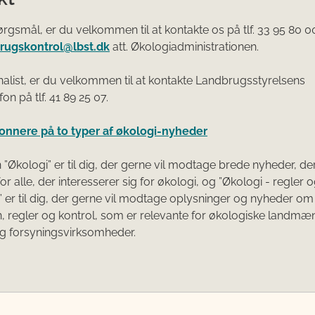
rgsmål, er du velkommen til at kontakte os på tlf. 33 95 80 00
brugskontrol@lbst.dk
att. Økologiadministrationen.
nalist, er du velkommen til at kontakte Landbrugsstyrelsens
on på tlf. 41 89 25 07.
onnere på to typer af økologi-nyheder
 ”Økologi” er til dig, der gerne vil modtage brede nyheder, de
or alle, der interesserer sig for økologi, og ”Økologi - regler 
” er til dig, der gerne vil modtage oplysninger og nyheder om 
, regler og kontrol, som er relevante for økologiske landmæ
og forsyningsvirksomheder.