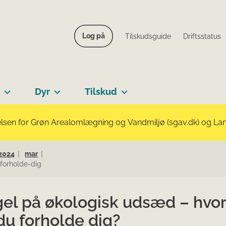
Log på
Tilskudsguide
Driftsstatus
Dyr
Tilskud
lsen for Grøn Arealomlægning og Vandmiljø (sgav.dk) og Landb
2024
mar
forholde-dig
el på økologisk udsæd – hvo
du forholde dig?