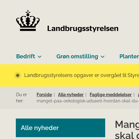
Bedrift
Grøn omstilling
Planter
Landbrugsstyrelsens opgaver er overgået til Styre
Du er
Forside
Alle nyheder
Faglige meddelelser
her:
mangel-paa-oekologisk-udsaed-hvordan-skal-du-
Mang
Alle nyheder
skal 