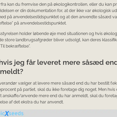
erfra kan du fremvise den på økologikontrollen, eller du kan pr
delsen er din dokumentation for, at der ikke var økologisk ud
hed på anvendelsestidspunktet og at den anvendte såsæd var
ftelse” på anvendelsestidspunktet.
styrelsen holder løbende øje med situationen og hvis økolo
 de store landbrugsafgrøder bliver udsolgt, kan deres klassifik
”Til bekræftelse”.
hvis jeg får leveret mere såsæd end
nmeldt?
everandør vælger at levere mere såsæd end du har bestilt f.eks
reprocent på partiet, skal du ikke foretage dig noget. Men hvis
at anskaffe/anvende mere end du har anmeldt, skal du foret
lse af det ekstra du har anvendt.