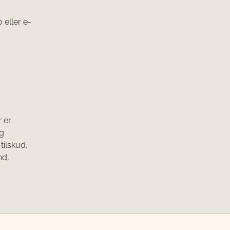
 eller e-
r er
og
tilskud,
nd,