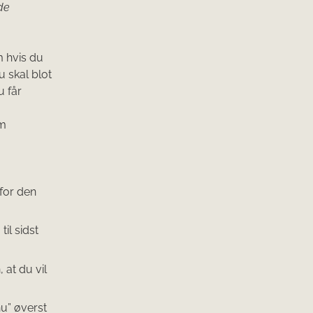
de
 hvis du
u skal blot
u får
om
 for den
il sidst
 at du vil
nu” øverst