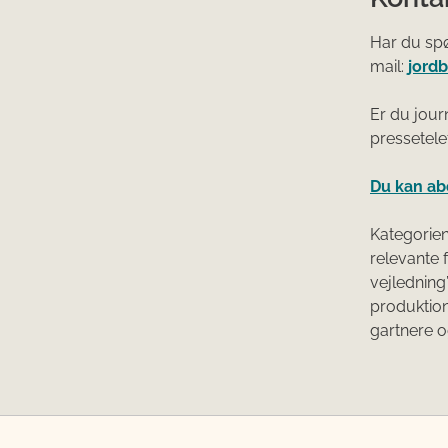
Har du spø
mail:
jord
Er du jour
pressetelef
Du kan ab
Kategorien
relevante f
vejledning
produktion
gartnere 