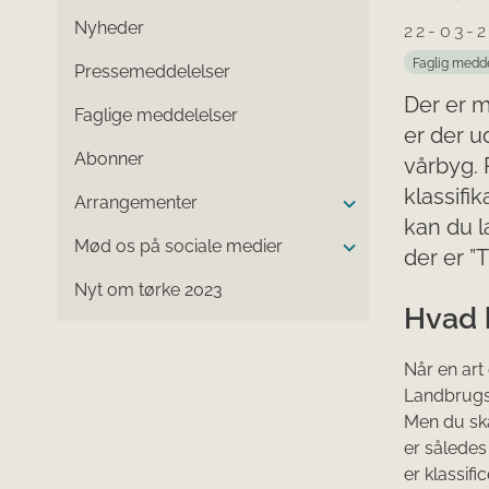
Nyheder
22-03-
Faglig medd
Pressemeddelelser
Der er m
Faglige meddelelser
er der u
Abonner
vårbyg.
klassifik
Arrangementer
kan du l
Mød os på sociale medier
der er ”
Nyt om tørke 2023
Hvad 
Når en art 
Landbrugss
Men du ska
er således
er klassif