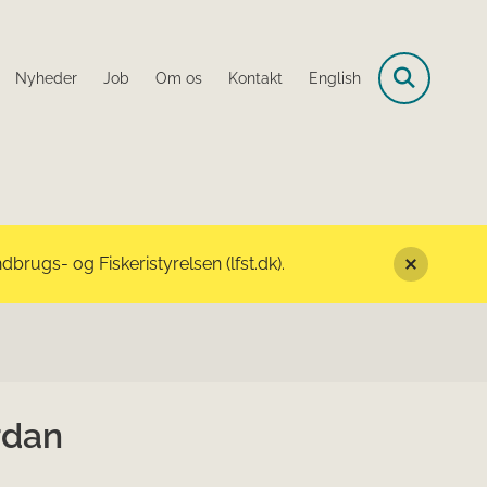
Nyheder
Job
Om os
Kontakt
English
rugs- og Fiskeristyrelsen (lfst.dk).
rdan