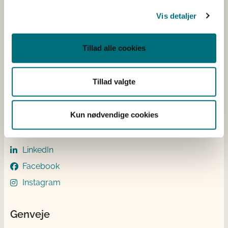
EAN: 5798000893016
Vis detaljer
CVR: 20814616
IBAN nr.: DK3302164069167470
Swift Code: DABADKKK
Tillad alle cookies
Elektronisk fakturering
Åben:
Tillad valgte
Mandag – Torsdag fra 08.30 – 15.00
Fredag fra 08.30 – 14.00
Kun nødvendige cookies
Følg os
LinkedIn
Facebook
Instagram
Genveje