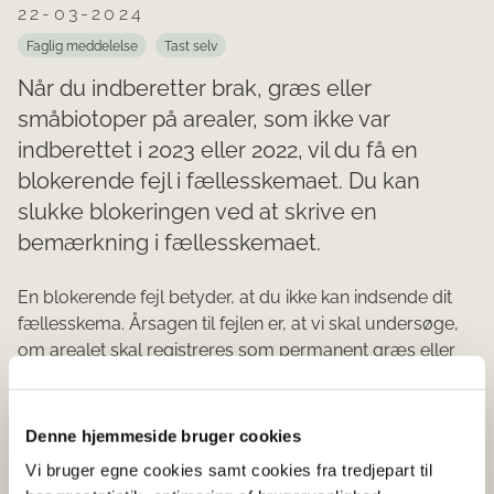
22-03-2024
Faglig meddelelse
Tast selv
Når du indberetter brak, græs eller
småbiotoper på arealer, som ikke var
indberettet i 2023 eller 2022, vil du få en
blokerende fejl i fællesskemaet. Du kan
slukke blokeringen ved at skrive en
bemærkning i fællesskemaet.
En blokerende fejl betyder, at du ikke kan indsende dit
fællesskema. Årsagen til fejlen er, at vi skal undersøge,
om arealet skal registreres som permanent græs eller
som omdrift. Hvis du skriver en grundig forklaring på
arealets status i en bemærkning, kan du undgå at få et
høringsbrev. Forklaringen kan f.eks. være, hvor mange år
Denne hjemmeside bruger cookies
arealet har været udlagt med græs.
Vi bruger egne cookies samt cookies fra tredjepart til